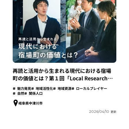
再読と活用から生まれる現代における宿場
町の価値とは？第１回「Local Research
Lab」開催レポート
魅力発見
地域活性化
地域資源
ローカルプレイヤー
自然
関係人口
岐阜県中津川市
2026/04/10
更新