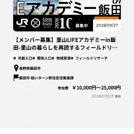
2026/09/27
【メンバー募集】里山LIFEアカデミーin飯
田-里山の暮らしを再読するフィールドリサ
ーチプログラム-
共創人口
関係人口
地域資源
フィールドリサーチ
長野県飯田市
飯田市 結いターン移住定住推進課
10,000円～25,000円
参加費
2026/07/23
更新