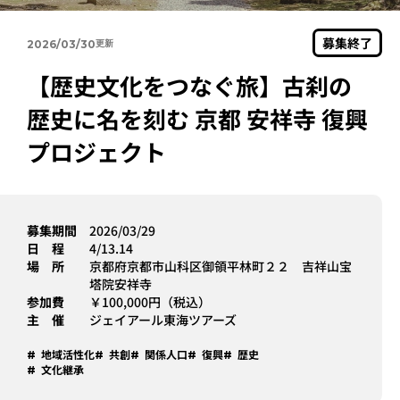
募集終了
2026/03/30
【歴史文化をつなぐ旅】古刹の
歴史に名を刻む 京都 安祥寺 復興
プロジェクト
募集期間
2026/03/29
日 程
4/13.14
場 所
京都府京都市山科区御領平林町２２ 吉祥山宝
塔院安祥寺
参加費
￥100,000円（税込）
主 催
ジェイアール東海ツアーズ
地域活性化
共創
関係人口
復興
歴史
文化継承