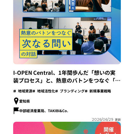
I-OPEN Central、1年間歩んだ「想いの実
装プロセス」と、熱意のバトンをつなぐ「次
なる問い」との対話
地域資源
地域活性化
ブランディング
新規事業戦略
愛知県
中部経済産業局、TAKIBI&Co.
2026/06/29
更新