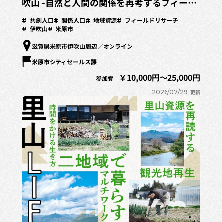
吹山 -自然と人間の関係を再考するフィール
ドリサーチプログラム-
共創人口
関係人口
地域資源
フィールドリサーチ
伊吹山
米原市
滋賀県米原市伊吹山周辺／オンライン
米原市シティセールス課
10,000円～25,000円
参加費
2026/07/29
更新