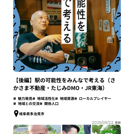
【後編】駅の可能性をみんなで考える（さ
かさま不動産・たじみDMO・JR東海）
魅力発見
地域活性化
地域資源
ローカルプレイヤー
地域との交流
関係人口
岐阜県多治見市
2025/05/22
更新