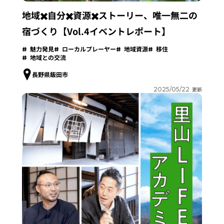
地域✖️自分✖️資源✖️ストーリー、唯一無二の
宿づくり【Vol.4イベントレポート】
魅力発見
ローカルプレーヤー
地域資源
移住
地域との交流
長野県飯田市
2025/05/22
更新