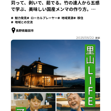
苅って、剥いで、茹でる。竹の達人から五感
で学ぶ、美味しい国産メンマの作り方。
【Vol.2イベントレポート】
魅力発見
ローカルプレーヤー
地域資源
移住
地域との交流
長野県飯田市
2025/05/22
更新