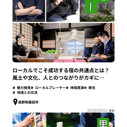
ローカルでこそ成功する宿の共通点とは？
風土や文化、人とのつながりがカギに
【Vol.3イベントレポート】
魅力発見
ローカルプレーヤー
地域資源
移住
地域との交流
長野県飯田市
2025/05/22
更新