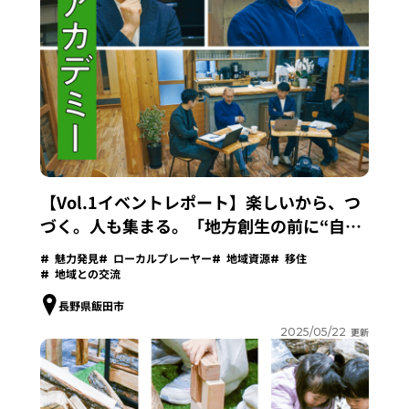
【Vol.1イベントレポート】楽しいから、つ
づく。人も集まる。「地方創生の前に“自分
創生”」と実践者が語るわけ
魅力発見
ローカルプレーヤー
地域資源
移住
地域との交流
長野県飯田市
2025/05/22
更新