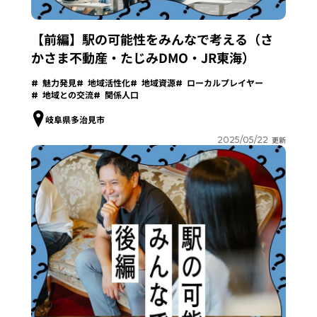
【前編】駅の可能性をみんなで考える（さ
かさま不動産・たじみDMO・JR東海）
魅力発見
地域活性化
地域資源
ローカルプレイヤー
地域との交流
関係人口
岐阜県多治見市
2025/05/22
更新