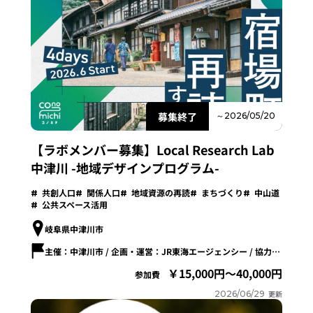
募集終了
～2026/05/20
【ラボメンバー募集】Local Research Lab
中津川 -地域デザインプログラム-
共創人口
関係人口
地域資源の再読
まちづくり
中山道
公共スペース活用
岐阜県中津川市
主催：中津川市 / 企画・運営：JR東海エージェンシー / 協力：KESIKI
15,000円～40,000円
参加費
2026/06/29
更新