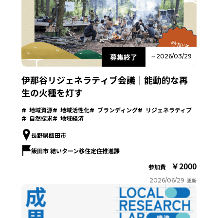
募集終了
～2026/03/29
伊那谷リジェネラティブ会議｜能動的な再
生の火種を灯す
地域資源
地域活性化
ブランディング
リジェネラティブ
自然探求
地域経済
長野県飯田市
飯田市 結いターン移住定住推進課
2000
参加費
2026/06/29
更新