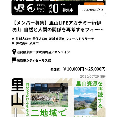
募集中
～2026/08/30
【メンバー募集】里山LIFEアカデミーin伊
吹山 -自然と人間の関係を再考するフィール
ドリサーチプログラム-
共創人口
関係人口
地域資源
フィールドリサーチ
伊吹山
米原市
滋賀県米原市伊吹山周辺／オンライン
米原市シティセールス課
10,000円～25,000円
参加費
2026/07/29
更新