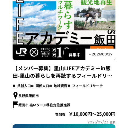
募集中
～2026/09/27
【メンバー募集】里山LIFEアカデミーin飯
田-里山の暮らしを再読するフィールドリサ
ーチプログラム-
共創人口
関係人口
地域資源
フィールドリサーチ
長野県飯田市
飯田市 結いターン移住定住推進課
10,000円～25,000円
参加費
2026/07/23
更新