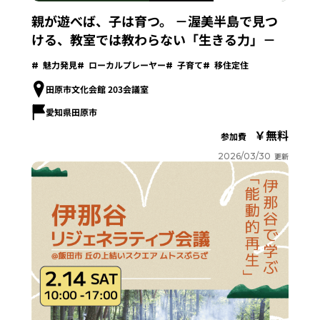
親が遊べば、子は育つ。 －渥美半島で見つ
ける、教室では教わらない「生きる力」－
魅力発見
ローカルプレーヤー
子育て
移住定住
田原市文化会館 203会議室
愛知県田原市
無料
参加費
2026/03/30
更新