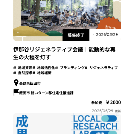
募集終了
～2026/03/29
伊那谷リジェネラティブ会議｜能動的な再
生の火種を灯す
地域資源
地域活性化
ブランディング
リジェネラティブ
自然探求
地域経済
長野県飯田市
飯田市 結いターン移住定住推進課
2000
参加費
2026/06/29
更新