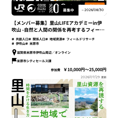
募集中
～2026/08/30
【メンバー募集】里山LIFEアカデミーin伊
吹山 -自然と人間の関係を再考するフィール
ドリサーチプログラム-
共創人口
関係人口
地域資源
フィールドリサーチ
伊吹山
米原市
滋賀県米原市伊吹山周辺／オンライン
米原市シティセールス課
10,000円～25,000円
参加費
2026/07/29
更新