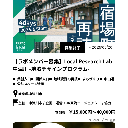
募集終了
～2026/05/20
【ラボメンバー募集】Local Research Lab
中津川 -地域デザインプログラム-
共創人口
関係人口
地域資源の再読
まちづくり
中山道
公共スペース活用
岐阜県中津川市
主催：中津川市 / 企画・運営：JR東海エージェンシー / 協力：KESIKI
15,000円～40,000円
参加費
2026/06/29
更新