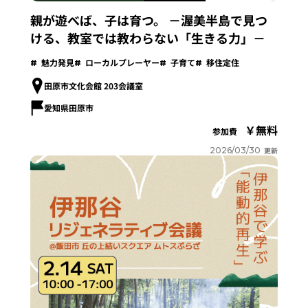
親が遊べば、子は育つ。 －渥美半島で見つ
ける、教室では教わらない「生きる力」－
魅力発見
ローカルプレーヤー
子育て
移住定住
田原市文化会館 203会議室
愛知県田原市
無料
参加費
2026/03/30
更新