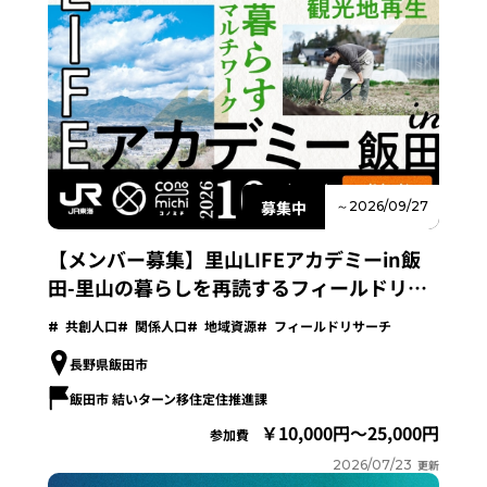
募集中
～2026/09/27
【メンバー募集】里山LIFEアカデミーin飯
田-里山の暮らしを再読するフィールドリサ
ーチプログラム-
共創人口
関係人口
地域資源
フィールドリサーチ
長野県飯田市
飯田市 結いターン移住定住推進課
10,000円～25,000円
参加費
2026/07/23
更新