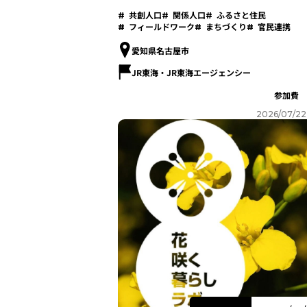
の土壌～
共創人口
関係人口
ふるさと住民
フィールドワーク
まちづくり
官民連携
愛知県名古屋市
JR東海・JR東海エージェンシー
参加費
2026/07/22