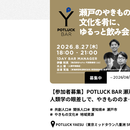
募集中
～2026/08/
【参加者募集】POTLUCK BAR 瀬戸
人類学の眼差しで、やきもののま
を味わう-
共創人口
関係人口
愛知県
瀬戸市
やきもの文化
地域資源
POTLUCK YAESU（東京ミッドタウン八重洲 5