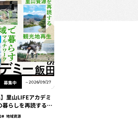
募集中
～2026/09/27
】里山LIFEアカデミ
山の暮らしを再読するフ
チプログラム-
口
地域資源