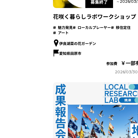
募集終了
～2026/03/
花咲く暮らしラボワークショップ
魅力発見
ローカルプレーヤー
移住定住
アート
伊良湖菜の花ガーデン
愛知県田原市
一部
参加費
2026/03/30