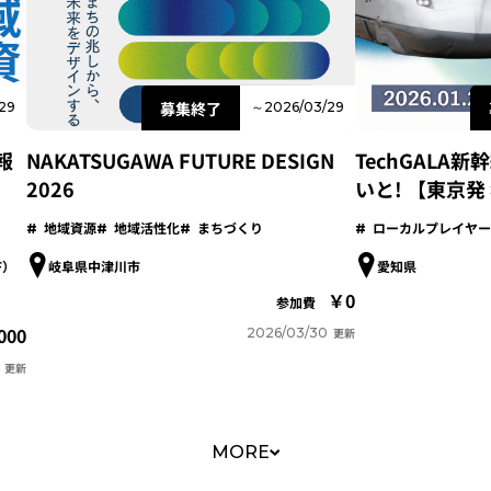
募集終了
29
～2026/03/29
果報
TechGALA
NAKATSUGAWA FUTURE DESIGN
いと! 【東京発
2026
ローカルプレイヤー
地域資源
地域活性化
まちづくり
F）
愛知県
岐阜県中津川市
0
参加費
000
2026/03/30
更新
更新
MORE