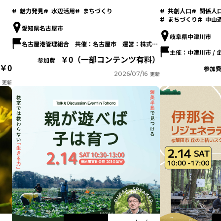
プログラム-
魅力発見
水辺活用
まちづくり
共創人口
関係人
まちづくり
中山
愛知県名古屋市
岐阜県中津川市
名古屋港管理組合 共催：名古屋市 運営：株式会社JR東海エージェンシー
0（一部コンテンツ有料）
参加費
0
参加
2026/07/16
更新
更新