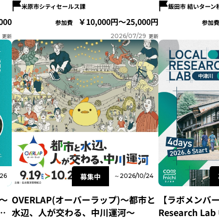
米原市シティセールス課
飯田市 結いターン
000
10,000円～25,000円
参加費
参加
更新
2026/07/29
更新
募集中
26
～2026/10/24
〜
OVERLAP(オーバーラップ)～都市と
【ラボメンバー募
創
水辺、人が交わる、中川運河～
Research L