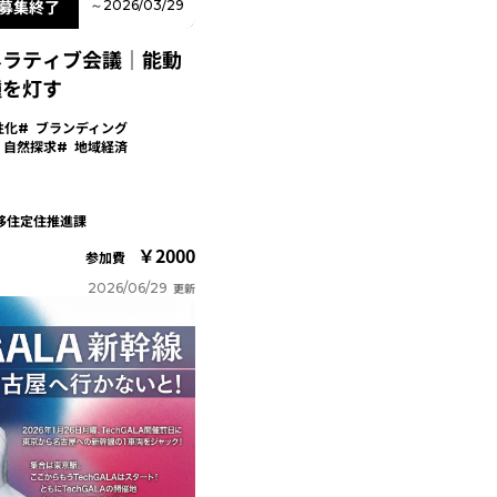
募集終了
～2026/03/29
ネラティブ会議｜能動
種を灯す
性化
ブランディング
自然探求
地域経済
移住定住推進課
2000
参加費
2026/06/29
更新