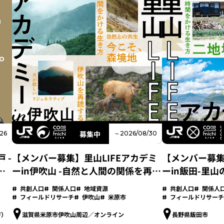
募集中
26
～2026/08/30
 -
【メンバー募集】里山LIFEアカデミ
【メンバー募集
ち
ーin伊吹山 -自然と人間の関係を再考
ーin飯田-里
するフィールドリサーチプログラム-
ィールドリサー
共創人口
関係人口
地域資源
共創人口
関係人
フィールドリサーチ
伊吹山
米原市
フィールドリサーチ
F）
滋賀県米原市伊吹山周辺／オンライン
長野県飯田市