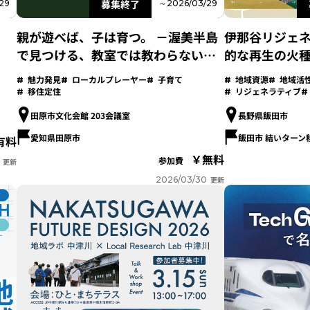
募集終了
29
～2026/03/29
親が遊べば、子は育つ。 －渥美半島
伊那谷リジェ
で見つける、教室では教わらない
的な再生の火
「生きる力」－
魅力発見
ローカルプレーヤー
子育て
地域資源
地域活
移住定住
リジェネラティブ
田原市文化会館 203会議室
長野県飯田市
愛知県田原市
飯田市 結いターン
有料
無料
参加費
更新
2026/03/30
更新