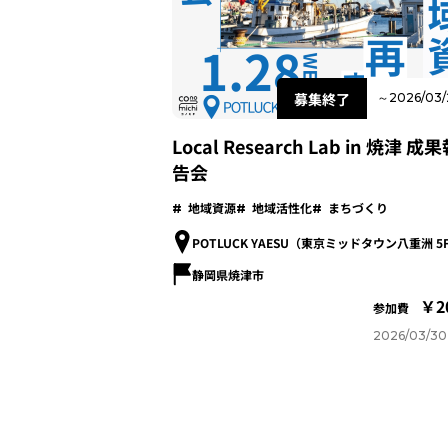
募集終了
～2026/03/
Local Research Lab in 焼津 成
告会
地域資源
地域活性化
まちづくり
POTLUCK YAESU（東京ミッドタウン八重洲 5
静岡県焼津市
2
参加費
2026/03/30