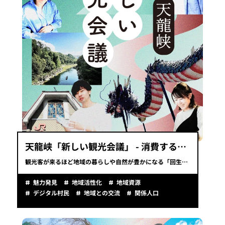
天龍峡「新しい観光会議」 - 消費する観光地から共創する故郷へ -
観光客が来るほど地域の暮らしや自然が豊かになる「回生的（Regenerative）観光」を目指すプロジェクト。
魅力発見
地域活性化
地域資源
デジタル村民
地域との交流
関係人口