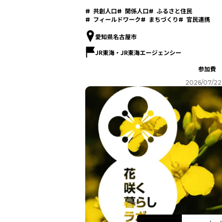
の土壌～
共創人口
関係人口
ふるさと住民
フィールドワーク
まちづくり
官民連携
愛知県名古屋市
JR東海・JR東海エージェンシー
参加費
2026/07/22