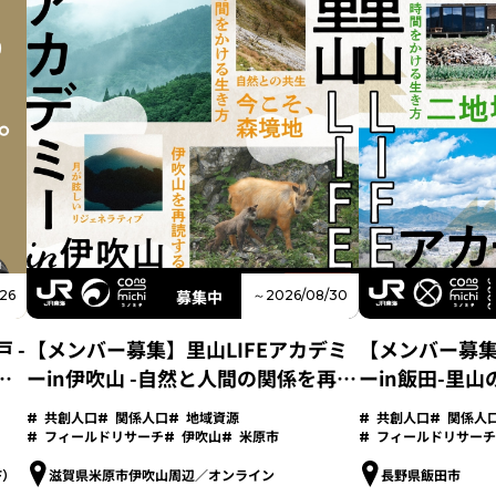
募集中
26
～2026/08/30
 -
【メンバー募集】里山LIFEアカデミ
【メンバー募集
ち
ーin伊吹山 -自然と人間の関係を再考
ーin飯田-里
するフィールドリサーチプログラム-
ィールドリサー
共創人口
関係人口
地域資源
共創人口
関係人
フィールドリサーチ
伊吹山
米原市
フィールドリサーチ
F）
滋賀県米原市伊吹山周辺／オンライン
長野県飯田市