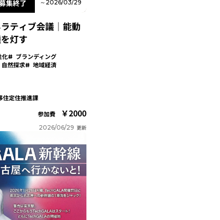
募集終了
～2026/03/29
ネラティブ会議｜能動
種を灯す
性化
ブランディング
自然探求
地域経済
移住定住推進課
2000
参加費
2026/06/29
更新