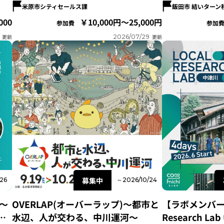
米原市シティセールス課
飯田市 結いターン
000
10,000円～25,000円
参加費
参加
更新
2026/07/29
更新
募集中
26
～2026/10/24
〜
OVERLAP(オーバーラップ)～都市と
【ラボメンバー募
創
水辺、人が交わる、中川運河～
Research L