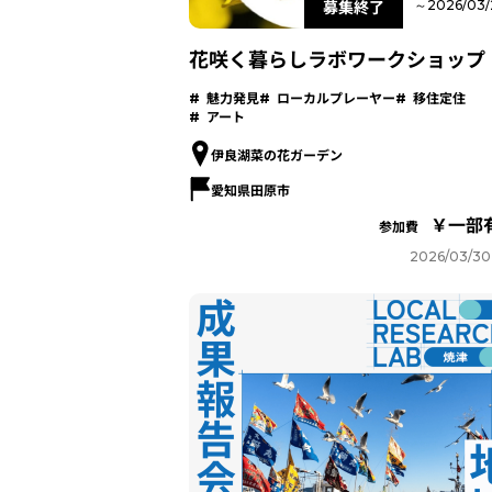
募集終了
～2026/03/
花咲く暮らしラボワークショップ
魅力発見
ローカルプレーヤー
移住定住
アート
伊良湖菜の花ガーデン
愛知県田原市
一部
参加費
2026/03/30