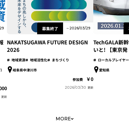
募集終了
29
～2026/03/29
果報
TechGALA
NAKATSUGAWA FUTURE DESIGN
いと! 【東京発
2026
ローカルプレイヤー
地域資源
地域活性化
まちづくり
F）
愛知県
岐阜県中津川市
0
参加費
000
2026/03/30
更新
更新
MORE