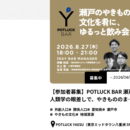
募集中
～2026/08/
【参加者募集】POTLUCK BAR 瀬戸
人類学の眼差しで、やきもののま
を味わう-
共創人口
関係人口
愛知県
瀬戸市
やきもの文化
地域資源
POTLUCK YAESU（東京ミッドタウン八重洲 5