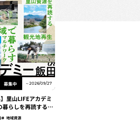
募集中
～2026/09/27
】里山LIFEアカデミ
山の暮らしを再読するフ
チプログラム-
口
地域資源