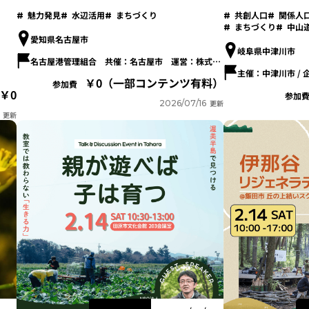
プログラム-
魅力発見
水辺活用
まちづくり
共創人口
関係人
まちづくり
中山
愛知県名古屋市
岐阜県中津川市
名古屋港管理組合 共催：名古屋市 運営：株式会社JR東海エージェンシー
0（一部コンテンツ有料）
参加費
0
参加
2026/07/16
更新
更新