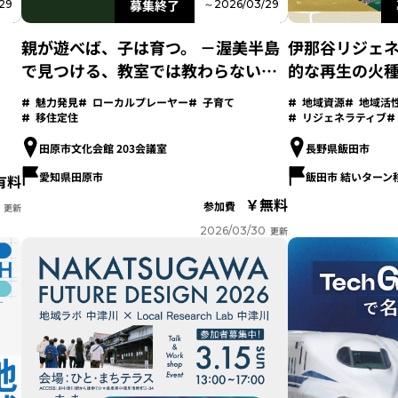
募集終了
29
～2026/03/29
親が遊べば、子は育つ。 －渥美半島
伊那谷リジェ
で見つける、教室では教わらない
的な再生の火
「生きる力」－
魅力発見
ローカルプレーヤー
子育て
地域資源
地域活
移住定住
リジェネラティブ
田原市文化会館 203会議室
長野県飯田市
愛知県田原市
飯田市 結いターン
有料
無料
参加費
更新
2026/03/30
更新