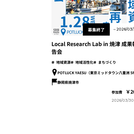
募集終了
～2026/03/
Local Research Lab in 焼津 成
告会
地域資源
地域活性化
まちづくり
POTLUCK YAESU（東京ミッドタウン八重洲 5
静岡県焼津市
2
参加費
2026/03/30