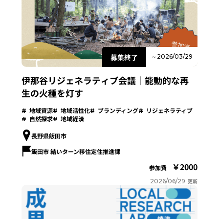
募集終了
～2026/03/29
伊那谷リジェネラティブ会議｜能動的な再
生の火種を灯す
地域資源
地域活性化
ブランディング
リジェネラティブ
自然探求
地域経済
長野県飯田市
飯田市 結いターン移住定住推進課
2000
参加費
2026/06/29
更新