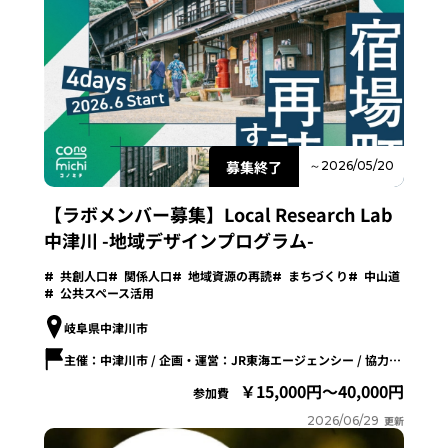
募集終了
～2026/05/20
【ラボメンバー募集】Local Research Lab
中津川 -地域デザインプログラム-
共創人口
関係人口
地域資源の再読
まちづくり
中山道
公共スペース活用
岐阜県中津川市
主催：中津川市 / 企画・運営：JR東海エージェンシー / 協力：KESIKI
15,000円～40,000円
参加費
2026/06/29
更新