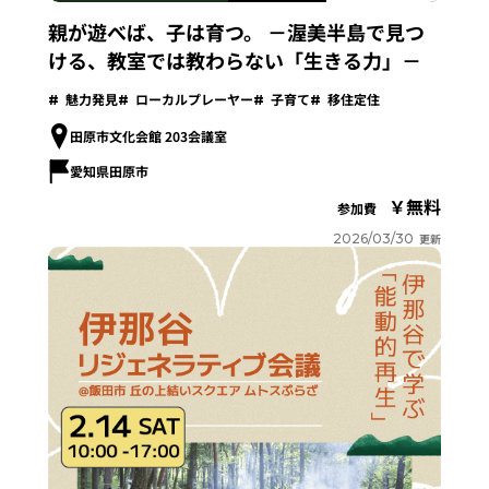
親が遊べば、子は育つ。 －渥美半島で見つ
ける、教室では教わらない「生きる力」－
魅力発見
ローカルプレーヤー
子育て
移住定住
田原市文化会館 203会議室
愛知県田原市
無料
参加費
2026/03/30
更新