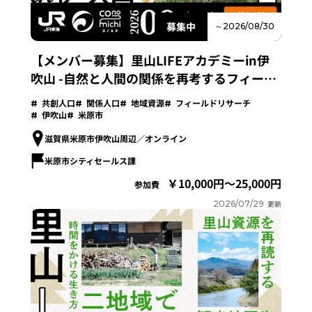
募集中
～2026/08/30
【メンバー募集】里山LIFEアカデミーin伊
吹山 -自然と人間の関係を再考するフィール
ドリサーチプログラム-
共創人口
関係人口
地域資源
フィールドリサーチ
伊吹山
米原市
滋賀県米原市伊吹山周辺／オンライン
米原市シティセールス課
10,000円～25,000円
参加費
2026/07/29
更新