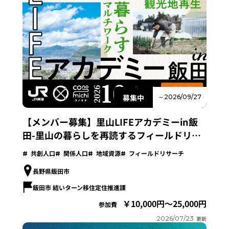
募集中
～2026/09/27
【メンバー募集】里山LIFEアカデミーin飯
田-里山の暮らしを再読するフィールドリサ
ーチプログラム-
共創人口
関係人口
地域資源
フィールドリサーチ
長野県飯田市
飯田市 結いターン移住定住推進課
10,000円～25,000円
参加費
2026/07/23
更新