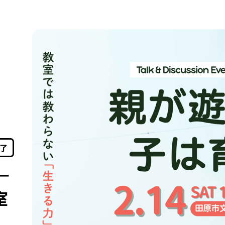
了
－
室