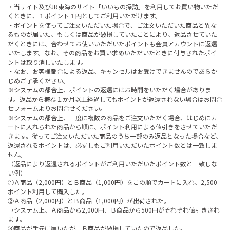
・当サイト及びJR東海のサイト「いいもの探訪」を利用してお買い物いただ
くときに、１ポイント１円としてご利用いただけます。
・ポイントを使ってご注文いただいた場合で、ご注文いただいた商品と異な
るものが届いた、もしくは商品が破損していたことにより、返品させていた
だくときには、合わせてお使いいただいたポイントも会員アカウントに返還
いたします。なお、その商品をお買い求めいただいたときに付与されたポイ
ントは取り消しいたします。
・なお、お客様都合による返品、キャンセルはお受けできませんのであらか
じめご了承ください。
※システムの都合上、ポイントの返還にはお時間をいただく場合がありま
す。返品から概ね１か月以上経過してもポイントが返還されない場合はお問合
せフォームよりお問合せください。
※システムの都合上、一度に複数の商品をご注文いただく場合、はじめにカ
ートに入れられた商品から順に、ポイント利用による値引きをさせていただ
きます。従ってご注文いただいた商品のうち一部のみ返品となった場合など、
返還されるポイントは、必ずしもご利用いただいたポイント数とは一致しま
せん。
（返品により返還されるポイントがご利用いただいたポイント数と一致しな
い例）
①Ａ商品（2,000円）とＢ商品（1,000円）をこの順でカートに入れ、2,500
ポイント利用して購入した。
②Ａ商品（2,000円）とＢ商品（1,000円）が出荷された。
→システム上、Ａ商品から2,000円、Ｂ商品から500円がそれぞれ値引きされ
ます。
③商品が手元に届いたが、Ｂ商品が破損していたので返品した。