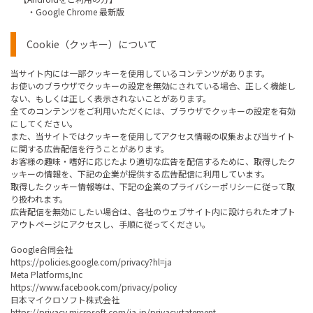
・Google Chrome 最新版
Cookie（クッキー）について
当サイト内には一部クッキーを使用しているコンテンツがあります。
お使いのブラウザでクッキーの設定を無効にされている場合、正しく機能し
ない、もしくは正しく表示されないことがあります。
全てのコンテンツをご利用いただくには、ブラウザでクッキーの設定を有効
にしてください。
また、当サイトではクッキーを使用してアクセス情報の収集および当サイト
に関する広告配信を行うことがあります。
お客様の趣味・嗜好に応じたより適切な広告を配信するために、取得したク
ッキーの情報を、下記の企業が提供する広告配信に利用しています。
取得したクッキー情報等は、下記の企業のプライバシーポリシーに従って取
り扱われます。
広告配信を無効にしたい場合は、各社のウェブサイト内に設けられたオプト
アウトページにアクセスし、手順に従ってください。
Google合同会社
https://policies.google.com/privacy?hl=ja
Meta Platforms,Inc
https://www.facebook.com/privacy/policy
日本マイクロソフト株式会社
https://privacy.microsoft.com/ja-jp/privacystatement