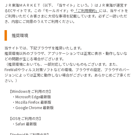
ＪＲ東海ＭＡＲＫＥＴ（以下、「当サイト」という。）はＪＲ東海が運営す
るECサイトです。この「モールガイド」や
「ご利用規約」
には、当サイトを
ご利用いただくお客さまに大切な事項を記載しています。必ずご一読いただ
き、内容にご同意のうえでご利用ください。
推奨環境
当サイトでは、下記ブラウザを推奨いたします。
推奨環境以外のブラウザ、アプリケーションでは正常に表示・動作しないな
どの問題が生じる場合がございます。
（推奨環境においても、一部対応していないものもございます。また、
FireWallやウィルス対策ソフトなどの環境、ブラウザの設定、ブラウザのバー
ジョンによっては正常に動作しない場合がございます。あらかじめご了承くだ
さい。）
【Windowsをご利用の方】
・Microsoft Edge最新版
・Mozilla Firefox 最新版
・Google Chrome 最新版
【iOSをご利用の方】
・Safari 最新版
【Androidをご利用の方】