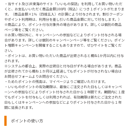
・当サイト及びJR東海のサイト「いいもの探訪」を利用してお買い物いただ
くと、お支払いいただく商品金額100円（税込）につき１ポイントがたまりま
す。（商品金額×1％（四捨五入）の計算により付与されます。割引クーポン
やポイント利用時は、利用分を差し引いた商品金額に対して付与します。）
※商品により、ポイント付与対象外の場合があります。詳しくは個別の商品
ページ等をご覧ください。
※お買い物以外に、キャンペーンへの参加などによりポイント付与される場
合があります。詳しくは個別のキャンペーンページ等をご覧ください。ポイン
ト増額キャンペーンを開催することもありますので、ぜひサイトをご覧くだ
さい。
・ポイントは、お買い物いただいた商品が出荷されると概ね1か月以内に付与
されます。
※システムの都合上、実際の出荷日と付与日がずれる場合があります。商品
が出荷されてから概ね１か月以上経過してもポイントが付与されない場合は
お問合せフォームよりお問合せください。
・ためたポイントの残高は、マイページよりご確認いただけます。
・いいものポイントの有効期限は、最後にご注文された日もしくはキャンペ
ーンへの参加などによりポイント付与された日から１年間です。期間内に１度
でもポイントを付与もしくは利用されれば、有効期限は新たにご注文された
日もしくはキャンペーンへの参加などによりポイント付与された日から１年
間に延長されます。
ポイントの使い方