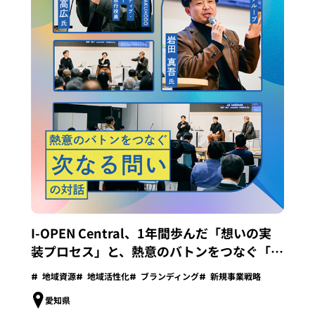
I-OPEN Central、1年間歩んだ「想いの実
装プロセス」と、熱意のバトンをつなぐ「次
なる問い」との対話
地域資源
地域活性化
ブランディング
新規事業戦略
愛知県