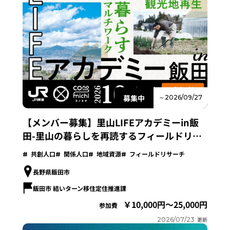
募集中
～2026/09/27
【メンバー募集】里山LIFEアカデミーin飯
田-里山の暮らしを再読するフィールドリサ
ーチプログラム-
共創人口
関係人口
地域資源
フィールドリサーチ
長野県飯田市
飯田市 結いターン移住定住推進課
10,000円～25,000円
参加費
2026/07/23
更新