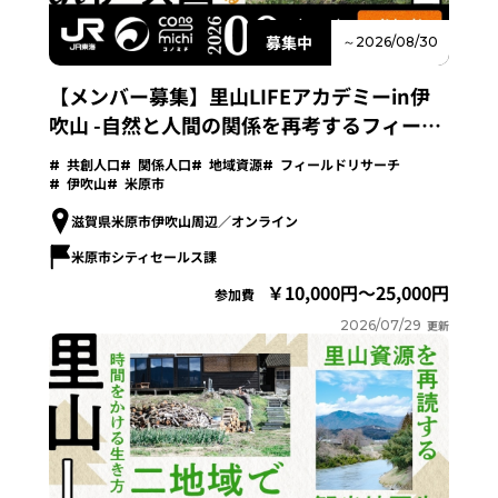
募集中
～2026/08/30
【メンバー募集】里山LIFEアカデミーin伊
吹山 -自然と人間の関係を再考するフィール
ドリサーチプログラム-
共創人口
関係人口
地域資源
フィールドリサーチ
伊吹山
米原市
滋賀県米原市伊吹山周辺／オンライン
米原市シティセールス課
10,000円～25,000円
参加費
2026/07/29
更新