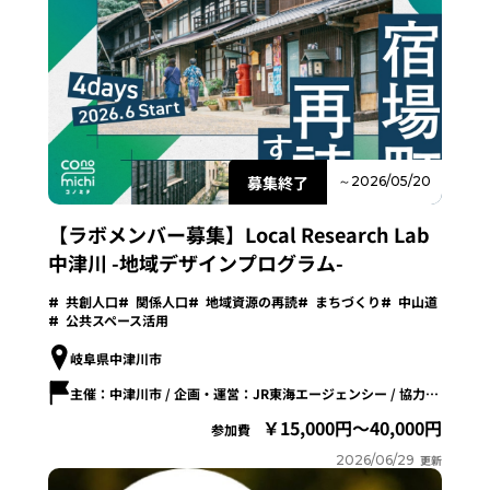
募集終了
～2026/05/20
【ラボメンバー募集】Local Research Lab
中津川 -地域デザインプログラム-
共創人口
関係人口
地域資源の再読
まちづくり
中山道
公共スペース活用
岐阜県中津川市
主催：中津川市 / 企画・運営：JR東海エージェンシー / 協力：KESIKI
15,000円～40,000円
参加費
2026/06/29
更新