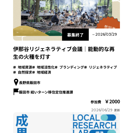
募集終了
～2026/03/29
伊那谷リジェネラティブ会議｜能動的な再
生の火種を灯す
地域資源
地域活性化
ブランディング
リジェネラティブ
自然探求
地域経済
長野県飯田市
飯田市 結いターン移住定住推進課
2000
参加費
2026/06/29
更新