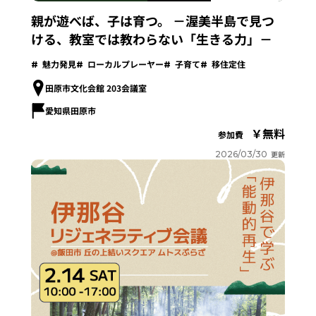
親が遊べば、子は育つ。 －渥美半島で見つ
ける、教室では教わらない「生きる力」－
魅力発見
ローカルプレーヤー
子育て
移住定住
田原市文化会館 203会議室
愛知県田原市
無料
参加費
2026/03/30
更新