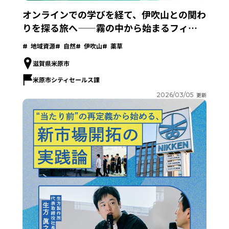
オンラインでの学びを経て、伊吹山との関わ
りを探る旅へ――霧の中から始まるフィー
ルドワークで私たちが得たもの【Vol2・10
地域資源
自然
伊吹山
薬草
月25日、26日FW】
滋賀県米原市
米原市シティセールス課
2026/03/05
更新