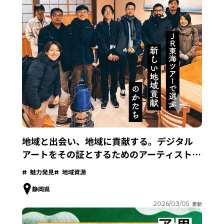
地域と出会い、地域に貢献する。デジタル
アートをその証とするためのアーティスト
によるフィールドワークレポート
魅力発見
地域資源
静岡県
2026/03/05
更新