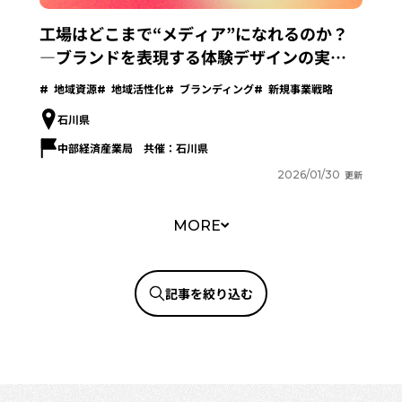
工場はどこまで“メディア”になれるのか？
―ブランドを表現する体験デザインの実践
論― 【I-OPEN Central ISHIKAWA
地域資源
地域活性化
ブランディング
新規事業戦略
Session】開催レポート
石川県
中部経済産業局 共催：石川県
2026/01/30
更新
MORE
記事を絞り込む