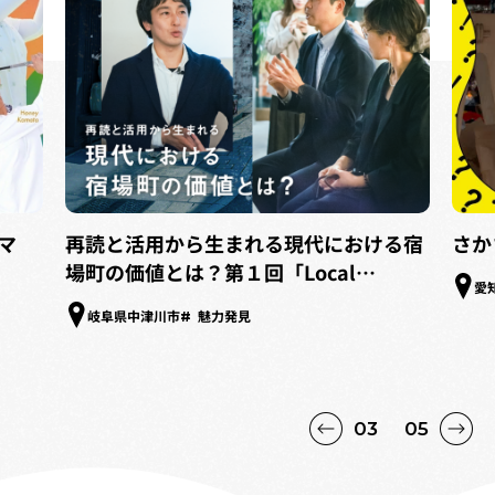
る宿
さかさマルシェ＠大府駅
地域
愛知県大府市
地域資源
ルア
スト
静
04
05