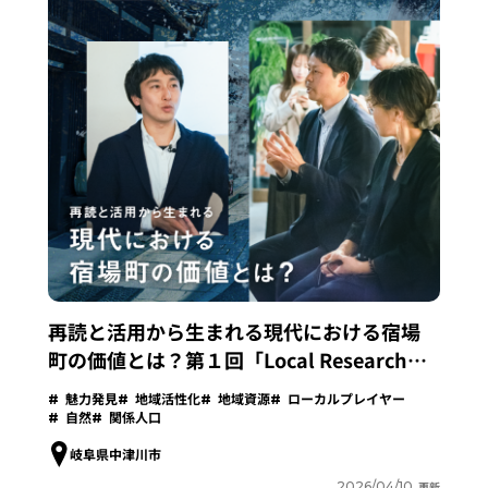
再読と活用から生まれる現代における宿場
町の価値とは？第１回「Local Research
Lab」開催レポート
魅力発見
地域活性化
地域資源
ローカルプレイヤー
自然
関係人口
岐阜県中津川市
2026/04/10
更新