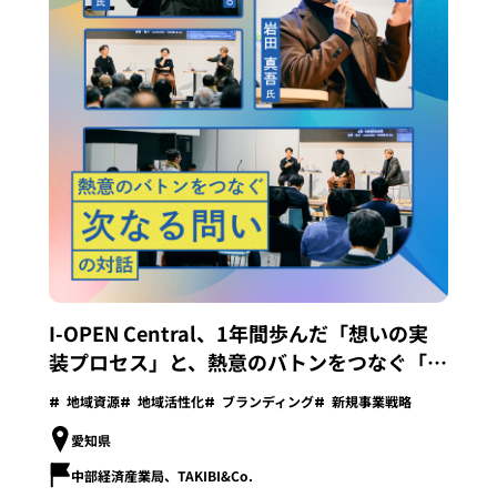
I-OPEN Central、1年間歩んだ「想いの実
装プロセス」と、熱意のバトンをつなぐ「次
なる問い」との対話
地域資源
地域活性化
ブランディング
新規事業戦略
愛知県
中部経済産業局、TAKIBI&Co.