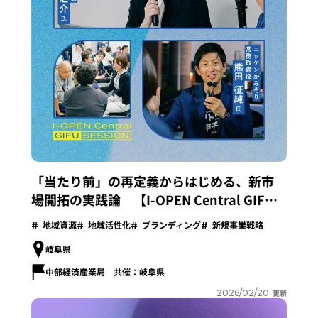
「当たり前」の再定義からはじめる、新市
場開拓の実践論 【I-OPEN Central GIFU
Session】開催レポート
地域資源
地域活性化
ブランディング
新規事業戦略
岐阜県
中部経済産業局 共催：岐阜県
2026/02/20
更新