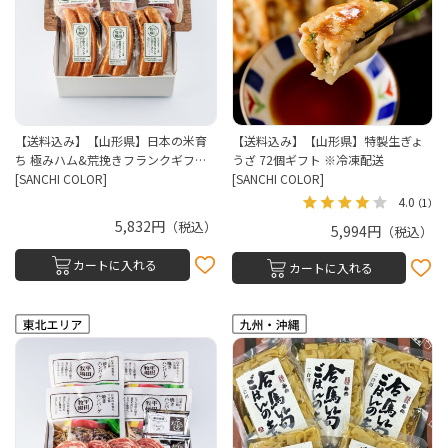
【送料込み】【山形県】日本の米育
【送料込み】【山形県】特製生ぎょ
ち 極みハム&荒挽きフランクギフ…
うざ 72個ギフト ※冷凍配送
[SANCHI COLOR]
[SANCHI COLOR]
4.0
（1）
5,832円
（税込）
5,994円
（税込）
カートに入れる
カートに入れる