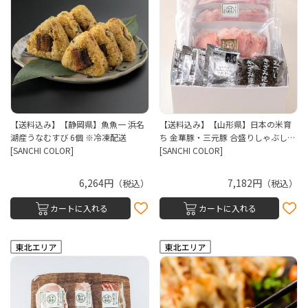
【送料込み】【静岡県】魚魚一 浜名
【送料込み】【山形県】日本の米育
湖産うなむすび 6個 ※冷凍配送
ち 金華豚・三元豚 合盛りしゃぶし…
[SANCHI COLOR]
[SANCHI COLOR]
6,264円
7,182円
（税込）
（税込）
カートに入れる
カートに入れる