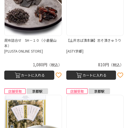
昆布詰合せ SH－１０（小倉屋山
【土井志ば漬本舗】志そ漬きゅうり
本）
[PLUSTA ONLINE STORE]
[ASTY京都]
1,080円
810円
（税込）
（税込）
カートに入れる
カートに入れる