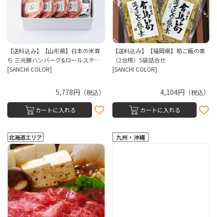
【送料込み】【山形県】日本の米育
【送料込み】【福岡県】筍ご飯の素
ち 三元豚ハンバーグ&ロールステ…
（2合用）5袋詰合せ
[SANCHI COLOR]
[SANCHI COLOR]
5,778円
4,104円
（税込）
（税込）
カートに入れる
カートに入れる