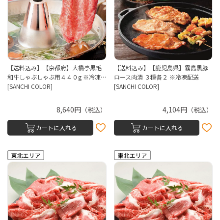
【送料込み】【京都府】大橋亭黒毛
【送料込み】【鹿児島県】霧島黒豚
和牛しゃぶしゃぶ用４４０g ※冷凍…
ロース肉漬 ３種各２ ※冷凍配送
[SANCHI COLOR]
[SANCHI COLOR]
8,640円
4,104円
（税込）
（税込）
カートに入れる
カートに入れる