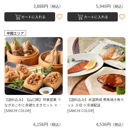
3,888円
5,940円
（税込）
（税込）
カートに入れる
カートに入れる
【送料込み】【山口県】林兼産業 う
【送料込み】氷温熟成 煮魚焼き魚セ
なぎおこわと赤鶏ちまきセット ※…
ット ８切 ※冷凍配送
[SANCHI COLOR]
[SANCHI COLOR]
6,156円
4,536円
（税込）
（税込）