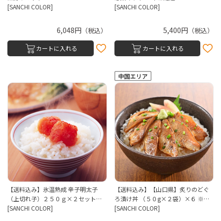
[SANCHI COLOR]
[SANCHI COLOR]
6,048円
5,400円
（税込）
（税込）
カートに入れる
カートに入れる
【送料込み】氷温熟成 辛子明太子
【送料込み】【山口県】炙りのどぐ
（上切れ子）２５０ｇ×２セット…
ろ漬け丼 （５０g×２袋）×６ ※…
[SANCHI COLOR]
[SANCHI COLOR]