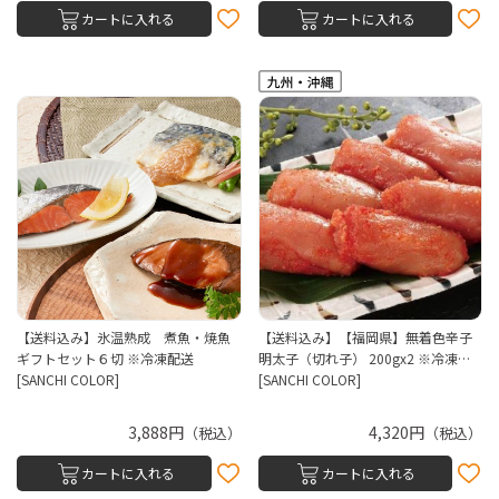
カートに入れる
カートに入れる
【送料込み】氷温熟成 煮魚・焼魚
【送料込み】【福岡県】無着色辛子
ギフトセット６切 ※冷凍配送
明太子（切れ子） 200gx2 ※冷凍…
[SANCHI COLOR]
[SANCHI COLOR]
3,888円
4,320円
（税込）
（税込）
カートに入れる
カートに入れる