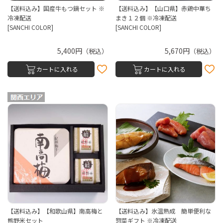
【送料込み】国産牛もつ鍋セット ※
【送料込み】【山口県】赤鶏中華ち
冷凍配送
まき１２個 ※冷凍配送
[SANCHI COLOR]
[SANCHI COLOR]
5,400円
5,670円
（税込）
（税込）
カートに入れる
カートに入れる
【送料込み】【和歌山県】南高梅と
【送料込み】氷温熟成 簡単便利な
熊野米セット
惣菜ギフト ※冷凍配送