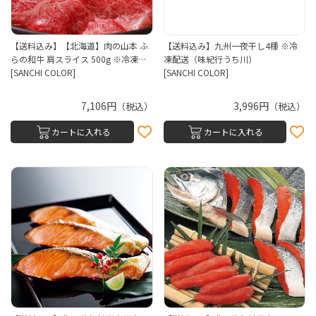
【送料込み】【北海道】肉の山本 ふ
【送料込み】九州一夜干し4種 ※冷
らの和牛 肩スライス 500g ※冷凍…
凍配送（味紀行うち川）
[SANCHI COLOR]
[SANCHI COLOR]
7,106円
3,996円
（税込）
（税込）
カートに入れる
カートに入れる