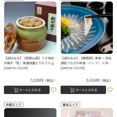
【送料込み】【和歌山県】うす塩紀
【送料込み】【静岡県】魚魚一 浜名
州梅干「匠」美濃焼壷入り６５０ｇ
湖産うなぎの刺身（ハーフ） ※冷…
[SANCHI COLOR]
[SANCHI COLOR]
7,020円
5,616円
（税込）
（税込）
カートに入れる
カートに入れる