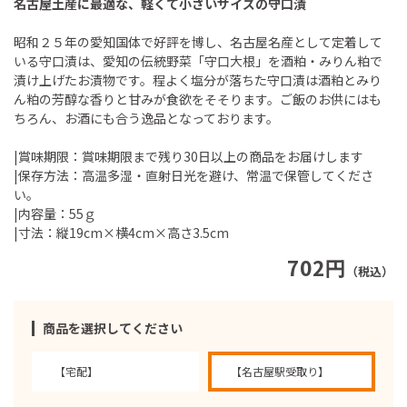
名古屋土産に最適な、軽くて小さいサイズの守口漬
昭和２５年の愛知国体で好評を博し、名古屋名産として定着して
いる守口漬は、愛知の伝統野菜「守口大根」を酒粕・みりん粕で
漬け上げたお漬物です。程よく塩分が落ちた守口漬は酒粕とみり
ん粕の芳醇な香りと甘みが食欲をそそります。ご飯のお供にはも
ちろん、お酒にも合う逸品となっております。
|賞味期限：賞味期限まで残り30日以上の商品をお届けします
|保存方法：高温多湿・直射日光を避け、常温で保管してくださ
い。
|内容量：55ｇ
|寸法：縦19cm×横4cm×高さ3.5cm
702円
（税込）
商品を選択してください
【宅配】
【名古屋駅受取り】