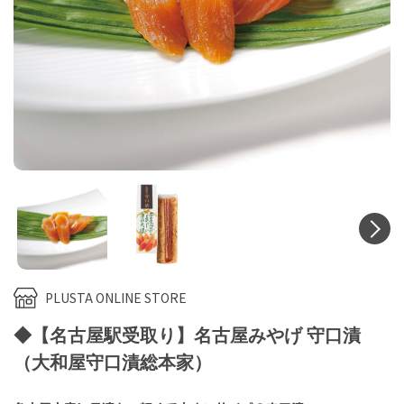
N
PLUSTA ONLINE STORE
◆【名古屋駅受取り】名古屋みやげ 守口漬
（大和屋守口漬総本家）