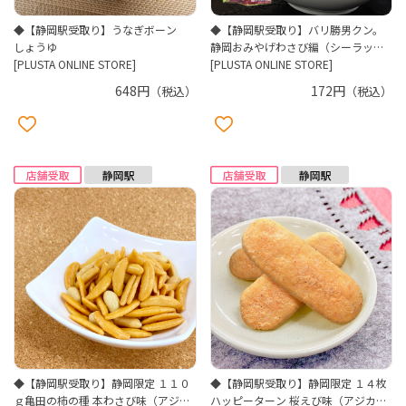
◆【静岡駅受取り】うなぎボーン
◆【静岡駅受取り】バリ勝男クン。
しょうゆ
静岡おみやげわさび編（シーラッ
[PLUSTA ONLINE STORE]
ク）
[PLUSTA ONLINE STORE]
648円
172円
（税込）
（税込）
◆【静岡駅受取り】静岡限定 １１０
◆【静岡駅受取り】静岡限定 １４枚
ｇ亀田の柿の種 本わさび味（アジカ
ハッピーターン 桜えび味（アジカ