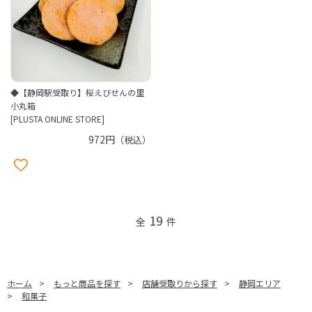
◆【静岡駅受取り】桜えびせんの里
小丸箱
[PLUSTA ONLINE STORE]
972円
（税込）
19
全
件
ホーム
>
もっと商品を探す
>
店舗受取りから探す
>
静岡エリア
>
和菓子