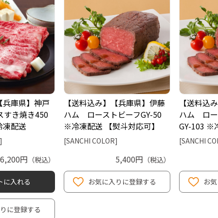
【兵庫県】神戸
【送料込み】【兵庫県】伊藤
【送料込み
スすき焼き450
ハム ローストビーフGY-50
ハム ロー
冷凍配送
※冷凍配送 【熨斗対応可】
GY-103
]
[SANCHI COLOR]
[SANCHI CO
16,200円
5,400円
（税込）
（税込）
トに入れる
お気に入りに登録する
お気
りに登録する