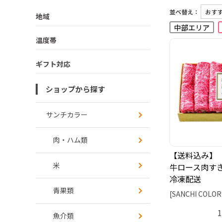
並べ替え：
地域
温度帯
ギフト対応
ショップから探す
サンチカラー
肉・ハム類
【送料込み】
米
牛ロース肉すき
冷凍配送
青果類
[SANCHI COLOR
魚介類