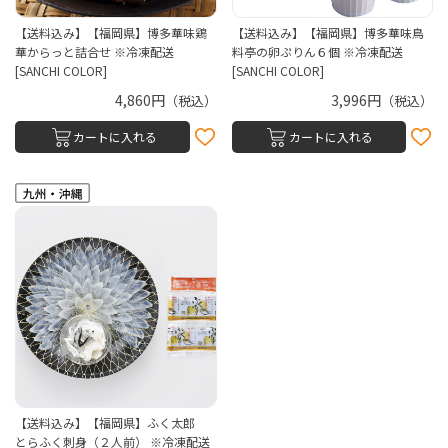
【送料込み】【福岡県】博多華味鶏
【送料込み】【福岡県】博多華味鳥
華からっと詰合せ ※冷凍配送
料亭の卵ぷりん６個 ※冷凍配送
[SANCHI COLOR]
[SANCHI COLOR]
4,860円
3,996円
（税込）
（税込）
カートに入れる
カートに入れる
【送料込み】【福岡県】ふく太郎
とらふく刺身（２人前） ※冷凍配送