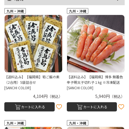
【送料込み】【福岡県】筍ご飯の素
【送料込み】【福岡県】博多 無着色
（2合用）5袋詰合せ
辛子明太子切れ子１kg ※冷凍配送
[SANCHI COLOR]
[SANCHI COLOR]
4,104円
5,940円
（税込）
（税込）
カートに入れる
カートに入れる