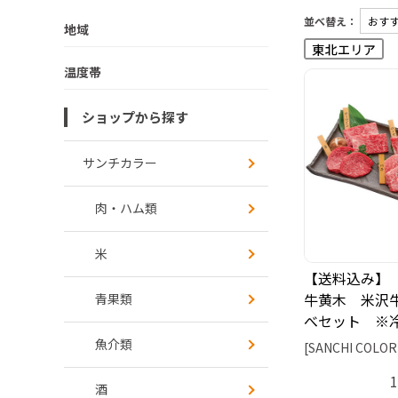
並べ替え：
地域
温度帯
ショップから探す
サンチカラー
肉・ハム類
米
【送料込み】
牛黄木 米沢
青果類
べセット ※
魚介類
[SANCHI COLOR
酒