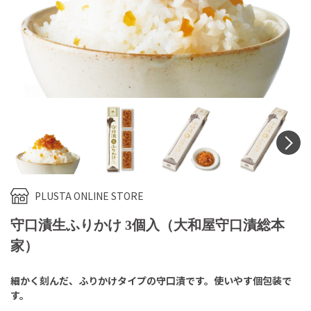
N
PLUSTA ONLINE STORE
守口漬生ふりかけ 3個入（大和屋守口漬総本
家）
細かく刻んだ、ふりかけタイプの守口漬です。使いやす個包装で
す。