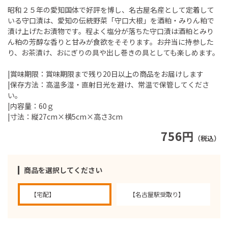
昭和２５年の愛知国体で好評を博し、名古屋名産として定着して
いる守口漬は、愛知の伝統野菜「守口大根」を酒粕・みりん粕で
漬け上げたお漬物です。程よく塩分が落ちた守口漬は酒粕とみり
ん粕の芳醇な香りと甘みが食欲をそそります。お弁当に持参した
り、お茶漬け、おにぎりの具や出し巻きの具としても楽しめます。
|賞味期限：賞味期限まで残り20日以上の商品をお届けします
|保存方法：高温多湿・直射日光を避け、常温で保管してくださ
い。
|内容量：60ｇ
|寸法：縦27cm×横5cm×高さ3cm
756円
（税込）
商品を選択してください
【宅配】
【名古屋駅受取り】