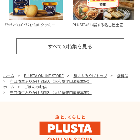
#ｼﾝｶﾝｾﾝｽｺﾞｲｶﾀｲｱｲｽのクッキー
PLUSTAがお届する名古屋土産
すべての特集を見る
ホーム
>
PLUSTA ONLINE STORE
>
駅ナカみやげトップ
>
食料品
>
守口漬生ふりかけ 3個入（大和屋守口漬総本家）
ホーム
>
ごはんのお供
>
守口漬生ふりかけ 3個入（大和屋守口漬総本家）