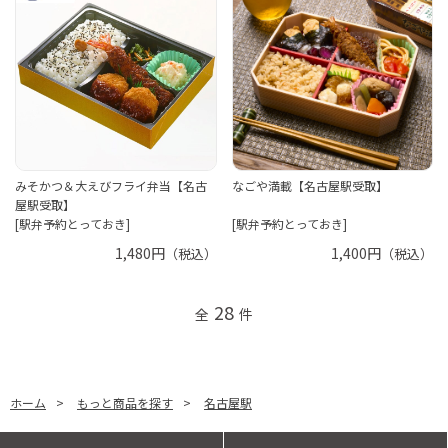
みそかつ＆大えびフライ弁当【名古
なごや満載【名古屋駅受取】
屋駅受取】
[駅弁予約とっておき]
[駅弁予約とっておき]
1,480円
1,400円
（税込）
（税込）
28
全
件
ホーム
>
もっと商品を探す
>
名古屋駅