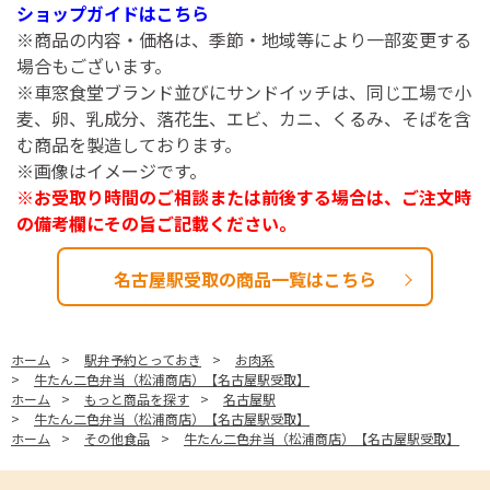
ショップガイドはこちら
※商品の内容・価格は、季節・地域等により一部変更する
場合もございます。
※車窓食堂ブランド並びにサンドイッチは、同じ工場で小
麦、卵、乳成分、落花生、エビ、カニ、くるみ、そばを含
む商品を製造しております。
※画像はイメージです。
※お受取り時間のご相談または前後する場合は、ご注文時
の備考欄にその旨ご記載ください。
名古屋駅受取の商品一覧はこちら
ホーム
>
駅弁予約とっておき
>
お肉系
>
牛たん二色弁当（松浦商店）【名古屋駅受取】
ホーム
>
もっと商品を探す
>
名古屋駅
>
牛たん二色弁当（松浦商店）【名古屋駅受取】
ホーム
>
その他食品
>
牛たん二色弁当（松浦商店）【名古屋駅受取】