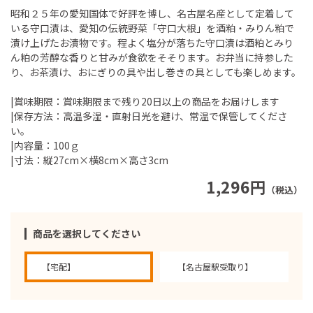
昭和２５年の愛知国体で好評を博し、名古屋名産として定着して
いる守口漬は、愛知の伝統野菜「守口大根」を酒粕・みりん粕で
漬け上げたお漬物です。程よく塩分が落ちた守口漬は酒粕とみり
ん粕の芳醇な香りと甘みが食欲をそそります。お弁当に持参した
り、お茶漬け、おにぎりの具や出し巻きの具としても楽しめます。
|賞味期限：賞味期限まで残り20日以上の商品をお届けします
|保存方法：高温多湿・直射日光を避け、常温で保管してくださ
い。
|内容量：100ｇ
|寸法：縦27cm×横8cm×高さ3cm
1,296円
（税込）
商品を選択してください
【宅配】
【名古屋駅受取り】