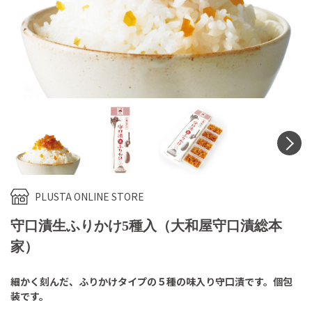
N
PLUSTA ONLINE STORE
守口漬生ふりかけ5種入（大和屋守口漬総本
家）
細かく刻んだ、ふりかけタイプの５種の味入り守口漬です。個包
装です。