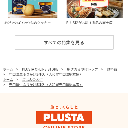
#ｼﾝｶﾝｾﾝｽｺﾞｲｶﾀｲｱｲｽのクッキー
PLUSTAがお届する名古屋土産
すべての特集を見る
ホーム
>
PLUSTA ONLINE STORE
>
駅ナカみやげトップ
>
食料品
>
守口漬生ふりかけ5種入（大和屋守口漬総本家）
ホーム
>
ごはんのお供
>
守口漬生ふりかけ5種入（大和屋守口漬総本家）