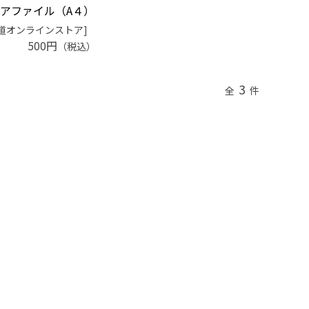
アファイル（A４）
道オンラインストア]
500円
（税込）
3
全
件