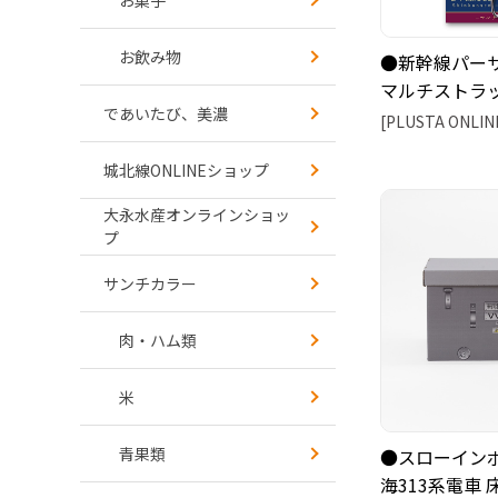
お飲み物
●新幹線パー
マルチストラ
であいたび、美濃
[PLUSTA ONLIN
城北線ONLINEショップ
大永水産オンラインショッ
プ
サンチカラー
肉・ハム類
米
青果類
●スローインボ
海313系電車 