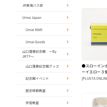
JR東海バス部
Umai Japan
Umai KAKI
Umai Goods
山口蓬春記念館 ～By
JRTF～
●スローインボ
山口蓬春記念館グッズ
ーイエロー３
記念館イベント
[PLUSTA ONLIN
歴史移動教室
学習教室