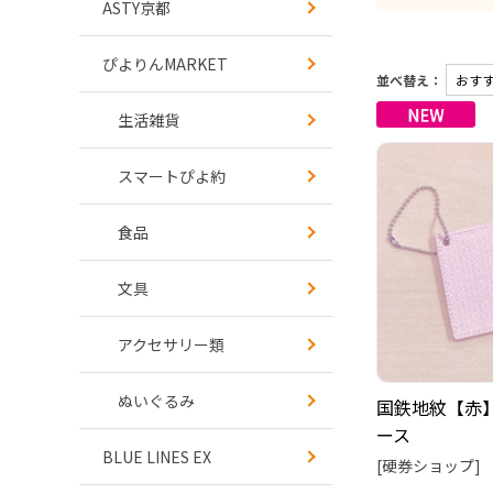
ASTY京都
ぴよりんMARKET
並べ替え：
生活雑貨
スマートぴよ約
食品
文具
アクセサリー類
ぬいぐるみ
国鉄地紋【赤
ース
BLUE LINES EX
[硬券ショップ]