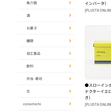
魚介類
インバータ）
[PLUSTA ONLIN
酒
お菓子
麺類
加工食品
飲料
弁当･寿司
●スローインボ
ドクターイエ
花
き）
conomichi
[PLUSTA ONLIN