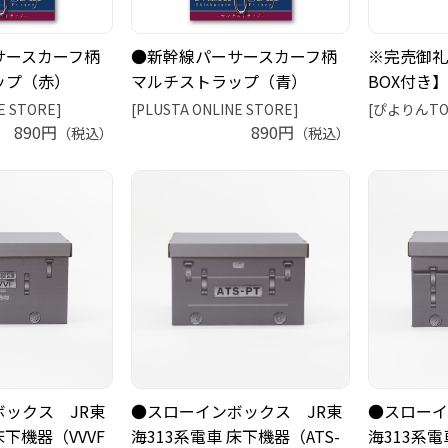
サースカーフ柄
●新幹線パーサースカーフ柄
※完売御礼
ップ（赤）
マルチストラップ（青）
BOX付き】
E STORE]
[PLUSTA ONLINE STORE]
[ぴよりんTO
890円
890円
（税込）
（税込）
ックス JR東
●スローインボックス JR東
●スローイ
床下機器（VVVF
海313系電車 床下機器（ATS-
海313系