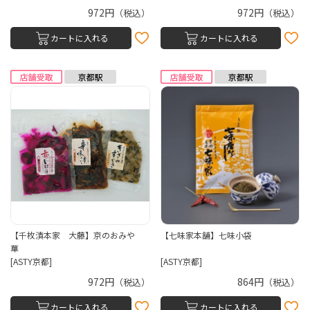
972円
972円
（税込）
（税込）
カートに入れる
カートに入れる
【千枚漬本家 大藤】京のおみや
【七味家本舗】七味小袋
華
[ASTY京都]
[ASTY京都]
972円
864円
（税込）
（税込）
カートに入れる
カートに入れる