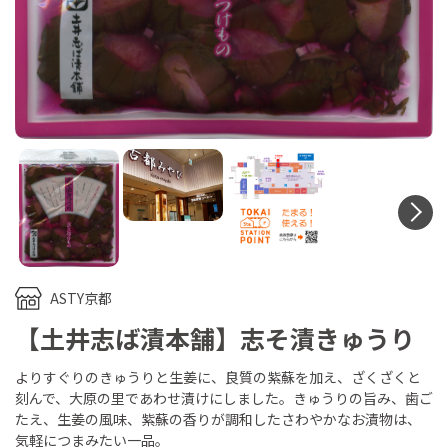
N
ASTY京都
【土井志ば漬本舗】志そ漬きゅうり
よりすぐりのきゅうりと生姜に、良質の紫蘇を加え、ざくざくと
刻んで、大原の里であわせ漬けにしました。きゅうりの旨み、歯ご
たえ、生姜の風味、紫蘇の香りが調和したさわやかなお漬物は、
気軽につまみたい一品。