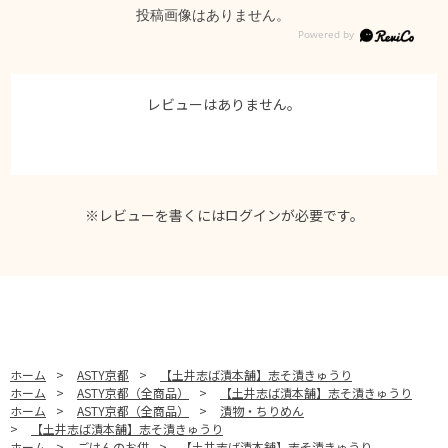
投稿画像はありません。
レビューはありません。
※レビューを書くには
ログイン
が必要です。
ホーム
>
ASTY京都
>
【土井志ば漬本舗】志そ漬きゅうり
ホーム
>
ASTY京都（全商品）
>
【土井志ば漬本舗】志そ漬きゅうり
ホーム
>
ASTY京都（全商品）
>
漬物・ちりめん
>
【土井志ば漬本舗】志そ漬きゅうり
ホーム
>
ごはんのお供
>
【土井志ば漬本舗】志そ漬きゅうり