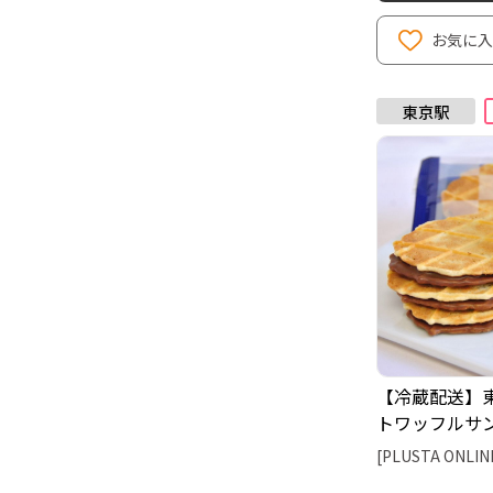
お気に
【冷蔵配送】
トワッフルサ
（MON・CRE
[PLUSTA ONLIN