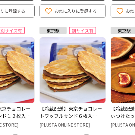
入りに登録する
お気に入りに登録する
お気
東京チョコレー
【冷蔵配送】東京チョコレー
【冷蔵配送
ンド１２枚入
トワッフルサンド６枚入
ぃつけたっ
VE）
（MON・CREVE）
ト 5個入
E STORE]
[PLUSTA ONLINE STORE]
[PLUSTA ON
ン）