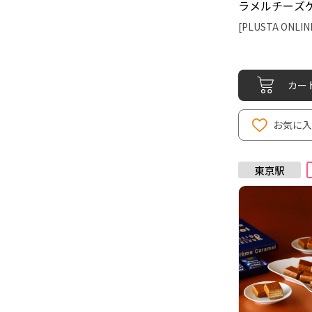
ラメルチーズケ
京ばな奈ワール
[PLUSTA ONLIN
カー
お気に