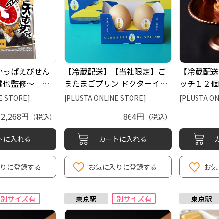
かっぱえびせん
【冷蔵配送】【当社限定】ご
【冷蔵配送
雷也監修～ １
またまごプリン ドクターイエ
ッチ１２個
ビー）
ローパッケージ２個入（東京
ェクト）
E STORE]
[PLUSTA ONLINE STORE]
[PLUSTA ON
玉子本舗）
2,268円
864円
（税込）
（税込）
トに入れる
カートに入れる
入りに登録する
お気に入りに登録する
お気