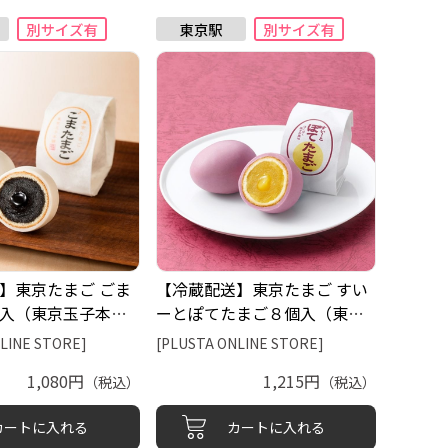
】東京たまご ごま
【冷蔵配送】東京たまご すい
入（東京玉子本
ーとぽてたまご８個入（東京
玉子本舗）
LINE STORE]
[PLUSTA ONLINE STORE]
1,080円
1,215円
（税込）
（税込）
カートに入れる
カートに入れる