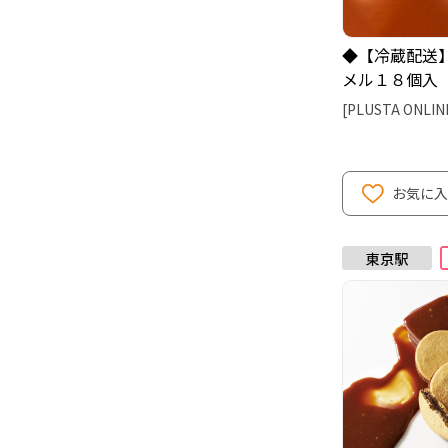
◆【冷蔵配送
メル１８個入
ー）
[PLUSTA ONLIN
お気に