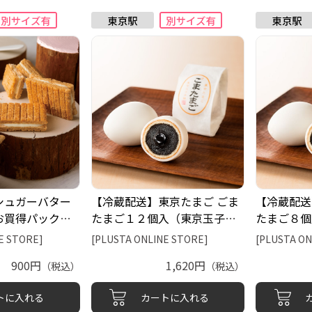
シュガーバター
【冷蔵配送】東京たまご ごま
【冷蔵配送
お買得パック１
たまご１２個入（東京玉子本
たまご８個
ープストーン）
舗）
舗）
E STORE]
[PLUSTA ONLINE STORE]
[PLUSTA ON
900円
1,620円
（税込）
（税込）
トに入れる
カートに入れる