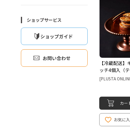
ショップサービス
ショップガイド
お問い合わせ
【冷蔵配送】
ッチ4個入（
ト）
[PLUSTA ONLIN
カー
お気に