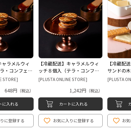
キャラメルウィ
【冷蔵配送】キャラメルウィ
【冷蔵配送
テラ・コンフェク
ッチ８個入（テラ・コンフェ
サンドの木
クト）
ープストー
E STORE]
[PLUSTA ONLINE STORE]
[PLUSTA ON
648円
1,242円
（税込）
（税込）
トに入れる
カートに入れる
入りに登録する
お気に入りに登録する
お気