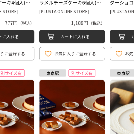
ーキ4個入(東
ラメルチーズケーキ6個入(東
ダーショコ
ド)
京ばな奈ワールド)
ばな奈ワー
E STORE]
[PLUSTA ONLINE STORE]
[PLUSTA ON
777円
1,188円
（税込）
（税込）
トに入れる
カートに入れる
入りに登録する
お気に入りに登録する
お気