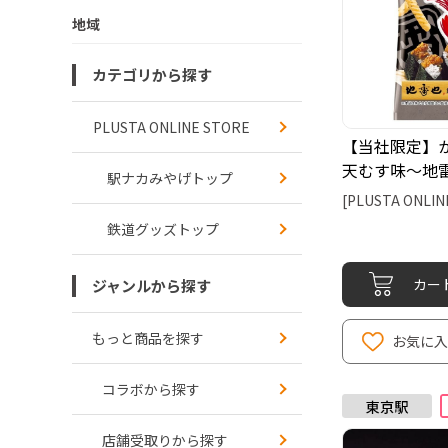
地域
カテゴリから探す
PLUSTA ONLINE STORE
【当社限定】
天むす味～地
駅ナカみやげトップ
２袋入（カル
[PLUSTA ONLIN
鉄道グッズトップ
カー
ジャンルから探す
もっと商品を探す
お気に
コラボから探す
店舗受取りから探す