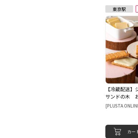
【冷蔵配送】
サンドの木 
０個入（グレ
[PLUSTA ONLIN
カー