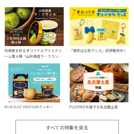
列車旅を彩るオリジナルアイスクリ
「東京ばな奈グッズ」好評販売中！
ーム第４弾「山形県産ラ・フラン…
#ｼﾝｶﾝｾﾝｽｺﾞｲｶﾀｲｱｲｽのクッキー
PLUSTAがお届する名古屋土産
すべての特集を見る