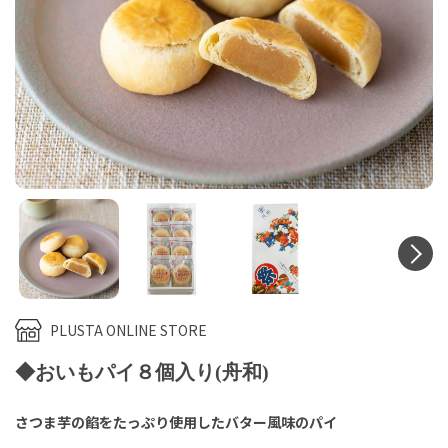
N
PLUSTA ONLINE STORE
◆おいもパイ８個入り(舟和)
さつま芋の餡をたっぷり使用したバター風味のパイ