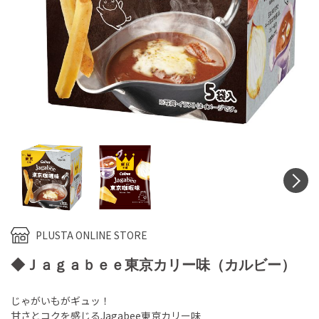
N
PLUSTA ONLINE STORE
◆Ｊａｇａｂｅｅ東京カリー味（カルビー）
じゃがいもがギュッ！
甘さとコクを感じるJagabee東京カリー味