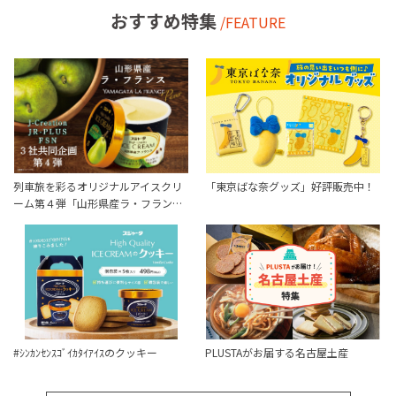
おすすめ特集
/FEATURE
列車旅を彩るオリジナルアイスクリ
「東京ばな奈グッズ」好評販売中！
ーム第４弾「山形県産ラ・フラン…
#ｼﾝｶﾝｾﾝｽｺﾞｲｶﾀｲｱｲｽのクッキー
PLUSTAがお届する名古屋土産