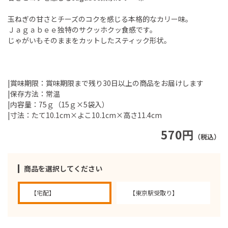
玉ねぎの甘さとチーズのコクを感じる本格的なカリー味。
Ｊａｇａｂｅｅ独特のサクッホクッ食感です。
じゃがいもそのままをカットしたスティック形状。
|賞味期限：賞味期限まで残り30日以上の商品をお届けします
|保存方法：常温
|内容量：75ｇ（15ｇ×5袋入）
|寸法：たて10.1cm×よこ10.1cm×高さ11.4cm
570円
（税込）
商品を選択してください
【宅配】
【東京駅受取り】