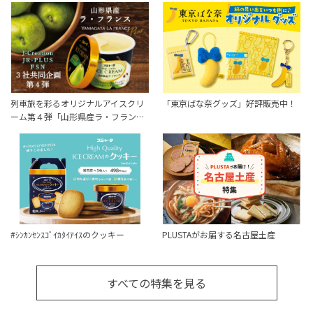
列車旅を彩るオリジナルアイスクリ
「東京ばな奈グッズ」好評販売中！
ーム第４弾「山形県産ラ・フラン…
#ｼﾝｶﾝｾﾝｽｺﾞｲｶﾀｲｱｲｽのクッキー
PLUSTAがお届する名古屋土産
すべての特集を見る