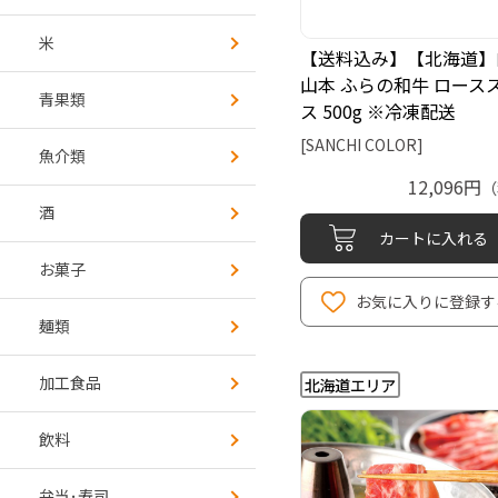
米
【送料込み】【北海道】
山本 ふらの和牛 ロース
青果類
ス 500g ※冷凍配送
[SANCHI COLOR]
魚介類
12,096円
（
酒
カートに入れる
お菓子
お気に入りに登録す
麺類
加工食品
飲料
弁当･寿司