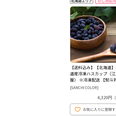
【送料込み】【北海道】
道産冷凍ハスカップ（江
屋） ※冷凍配送 【熨斗
[SANCHI COLOR]
4,320円
（
お気に入りに登録す