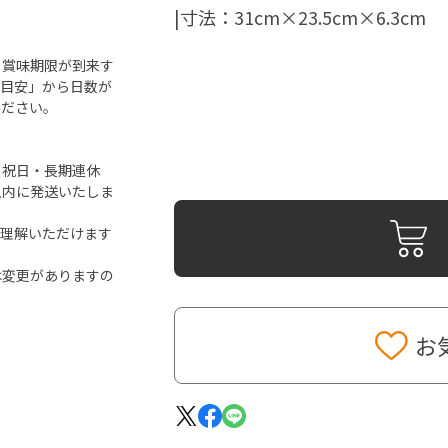
|寸法：31cm×23.5cm×6.3cm
ら賞味期限が到来す
「目安」から日数が
ください。
・祝日・長期連休
以内に発送いたしま
ご理解いただけます
は変更がありますの
お