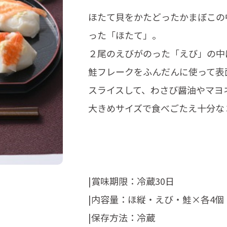
ほたて貝をかたどったかまぼこの
った「ほたて」。
２尾のえびがのった「えび」の中
鮭フレークをふんだんに使って表
スライスして、わさび醤油やマヨ
大きめサイズで食べごたえ十分な
|賞味期限：冷蔵30日
|内容量：ほ縦・えび・鮭×各4個
|保存方法：冷蔵