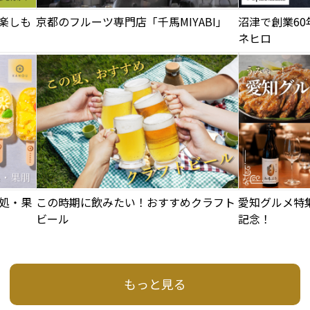
楽しも
京都のフルーツ専門店「千馬MIYABI」
沼津で創業6
ネヒロ
処・果
この時期に飲みたい！おすすめクラフト
愛知グルメ特
ビール
記念！
もっと見る