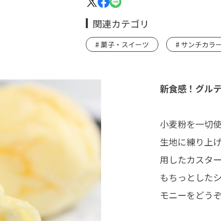
関連カテゴリ
菓子・スイーツ
サンチカラ
新食感！グル
小麦粉を一切
生地に練り上
用したカスタ
もちっとした
モニーをどう