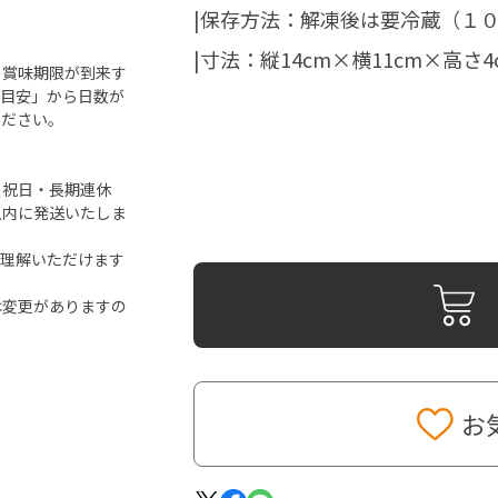
|保存方法：解凍後は要冷蔵（１
|寸法：縦14cm×横11cm×高さ4
ら賞味期限が到来す
「目安」から日数が
ください。
・祝日・長期連休
以内に発送いたしま
ご理解いただけます
は変更がありますの
お