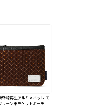
新幹線再生アルミ×ペッレ モ
グリーン車モケットポーチ