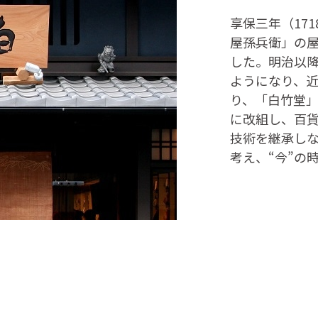
享保三年（17
屋孫兵衛」の
した。明治以
ようになり、
り、「白竹堂」
に改組し、百
技術を継承し
考え、“今”の