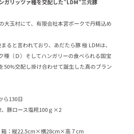
ンガリッツァ種を交配した”LDM"三元豚
の大玉村にて、有限会社本宮ポークで丹精込め
まると言われており、あだたら豚 極 LDMは、
ク種（Ｄ）そしてハンガリーの食べられる国宝
を50%交配し掛け合わせて誕生した真のブラン
から130日
2、豚ロース塩糀100ｇ×2
箱：縦22.5cm×横28cm×高７cm