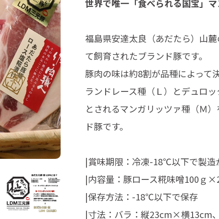
世界で唯一「食べられる国宝」マ
福島県安達太良（あだたら）山麓
て飼育されたブランド豚です。
豚肉の味は約8割が品種によって決
ランドレース種（Ｌ）とデュロッ
とされるマンガリッツァ種（Ｍ）
ド豚です。
|賞味期限：冷凍-18℃以下で製造
|内容量：豚ロース糀味噌100ｇ×
|保存方法：-18℃以下で保存
|寸法：バラ：縦23cm×横13cm、