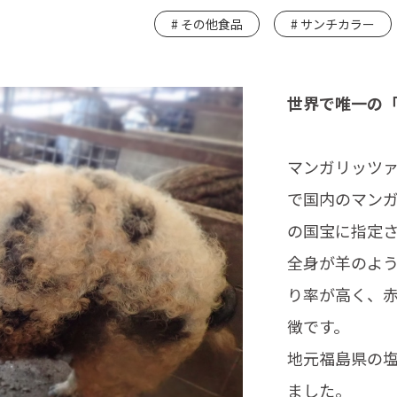
その他食品
サンチカラー
世界で唯一の
マンガリッツ
で国内のマンガ
の国宝に指定
全身が羊のよ
り率が高く、
徴です。
地元福島県の
ました。