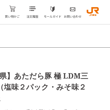
買い物かご
注文履歴
モールガイド
お問い合わせ
県】あただら豚 極 LDM三
 （塩味２パック・みそ味２
送