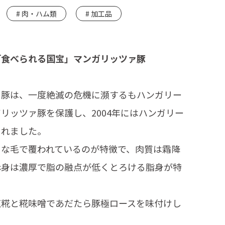
肉・ハム類
加工品
「食べられる国宝」マンガリッツァ豚
ァ豚は、一度絶滅の危機に瀕するもハンガリー
リッツァ豚を保護し、2004年にはハンガリー
されました。
うな毛で覆われているのが特徴で、肉質は霜降
赤身は濃厚で脂の融点が低くとろける脂身が特
塩糀と糀味噌であだたら豚極ロースを味付けし