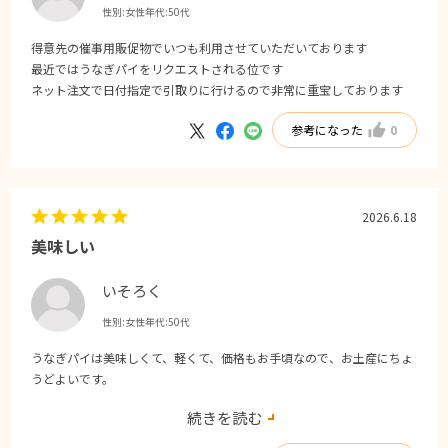
性別:
女性
年代:
50代
得意先の催事用販促物でいつも利用させていただいております
最近ではうなぎパイをリクエストされる位です
ネット注文で日付指定で引取りに行けるので非常に重宝しております
参考になった
0
2026.6.18
美味しい
いそろく
性別:
女性
年代:
50代
うなぎパイは美味しくて、軽くて、価格もお手頃なので、お土産にちょ
うどよいです。
品切れを心配して予約しましたが、たくさん置いてありました。
続きを読む
追加でVSOPとミニうなぎパイも買っちゃいました。