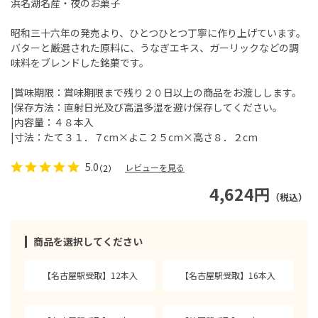
浜名湖名産・夜のお菓子
昭和三十六年の発売より、ひとつひとつ丁寧に作り上げています。
バターと厳選された原料に、うなぎエキス、ガーリックなどの調
味料をブレンドした銘菓です。
|賞味期限：賞味期限まで残り２０日以上の商品をお渡しします。
|保存方法：直射日光及び高温多湿を避け保存してください。
|内容量：４８本入
|寸法：たて３１．７cm×よこ２５cm×高さ８．２cm
5.0
レビューを見る
（2）
4,624円
（税込）
商品を選択してください
【名古屋駅受取】12本入
【名古屋駅受取】16本入