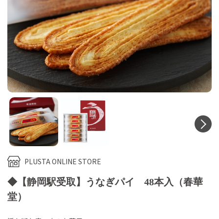
N
PLUSTA ONLINE STORE
◆【静岡駅受取】うなぎパイ 48本入（春華
堂）