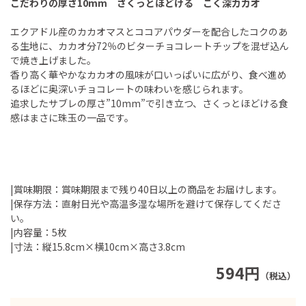
こだわりの厚さ10mm さくっとほどける こく深カカオ
エクアドル産のカカオマスとココアパウダーを配合したコクのあ
る生地に、カカオ分72％のビターチョコレートチップを混ぜ込ん
で焼き上げました。
香り高く華やかなカカオの風味が口いっぱいに広がり、食べ進め
るほどに奥深いチョコレートの味わいを感じられます。
追求したサブレの厚さ”10mm”で引き立つ、さくっとほどける食
感はまさに珠玉の一品です。
|賞味期限：賞味期限まで残り40日以上の商品をお届けします。
|保存方法：直射日光や高温多湿な場所を避けて保存してくださ
い。
|内容量：5枚
|寸法：縦15.8cm×横10cm×高さ3.8cm
594円
（税込）