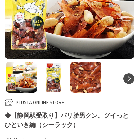
N
PLUSTA ONLINE STORE
◆【静岡駅受取り】バリ勝男クン。グイっと
ひといき編（シーラック）