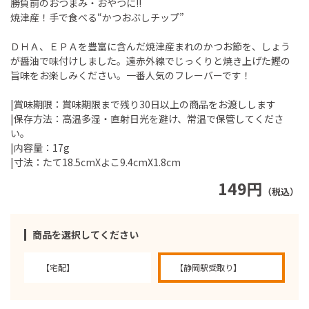
勝負前のおつまみ・おやつに!!
焼津産！手で食べる“かつおぶしチップ”
ＤＨＡ、ＥＰＡを豊富に含んだ焼津産まれのかつお節を、しょう
が醤油で味付けしました。遠赤外線でじっくりと焼き上げた鰹の
旨味をお楽しみください。一番人気のフレーバーです！
|賞味期限：賞味期限まで残り30日以上の商品をお渡しします
|保存方法：高温多湿・直射日光を避け、常温で保管してくださ
い。
|内容量：17g
|寸法：たて18.5cmXよこ9.4cmX1.8cm
149円
（税込）
商品を選択してください
【宅配】
【静岡駅受取り】