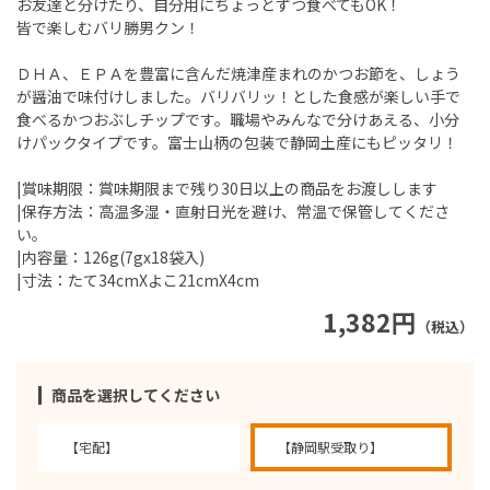
お友達と分けたり、自分用にちょっとずつ食べてもOK！
皆で楽しむバリ勝男クン！
ＤＨＡ、ＥＰＡを豊富に含んだ焼津産まれのかつお節を、しょう
が醤油で味付けしました。バリバリッ！とした食感が楽しい手で
食べるかつおぶしチップです。職場やみんなで分けあえる、小分
けパックタイプです。富士山柄の包装で静岡土産にもピッタリ！
|賞味期限：賞味期限まで残り30日以上の商品をお渡しします
|保存方法：高温多湿・直射日光を避け、常温で保管してくださ
い。
|内容量：126g(7gx18袋入)
|寸法：たて34cmXよこ21cmX4cm
1,382円
（税込）
商品を選択してください
【宅配】
【静岡駅受取り】