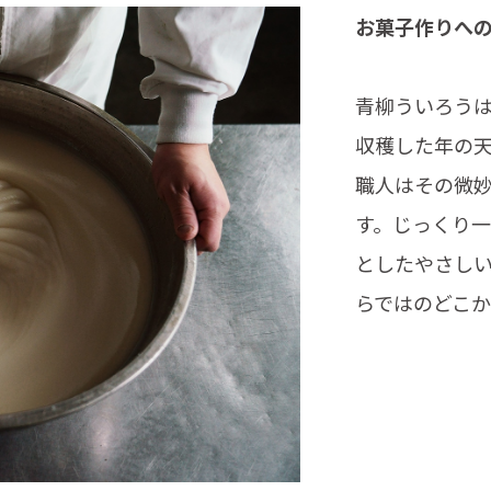
お菓子作りへ
青柳ういろう
収穫した年の
職人はその微
す。じっくり
としたやさし
らではのどこ