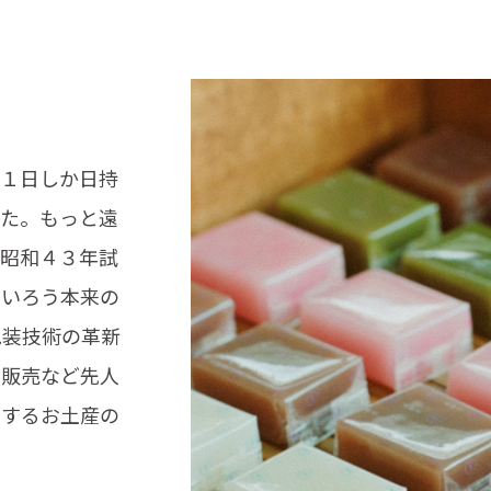
。１日しか日持
した。もっと遠
。昭和４３年試
ういろう本来の
包装技術の革新
内販売など先人
表するお土産の