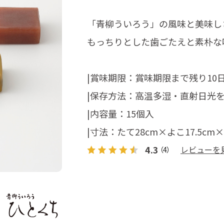
「青柳ういろう」の風味と美味し
もっちりとした歯ごたえと素朴な
|賞味期限：賞味期限まで残り10
|保存方法：高温多湿・直射日光
|内容量：15個入
|寸法：たて28cm×よこ17.5cm×
4.3
レビューを
（4）