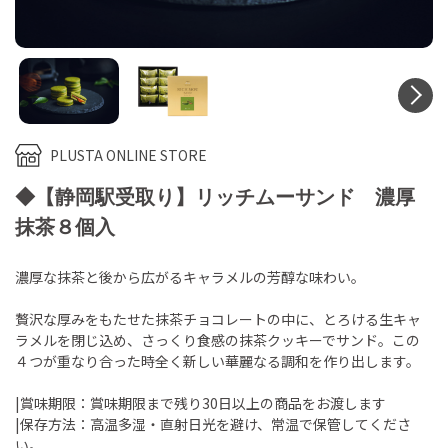
N
PLUSTA ONLINE STORE
◆【静岡駅受取り】リッチムーサンド 濃厚
抹茶８個入
濃厚な抹茶と後から広がるキャラメルの芳醇な味わい。
贅沢な厚みをもたせた抹茶チョコレートの中に、とろける生キャ
ラメルを閉じ込め、さっくり食感の抹茶クッキーでサンド。この
４つが重なり合った時全く新しい華麗なる調和を作り出します。
|賞味期限：賞味期限まで残り30日以上の商品をお渡します
|保存方法：高温多湿・直射日光を避け、常温で保管してくださ
い。