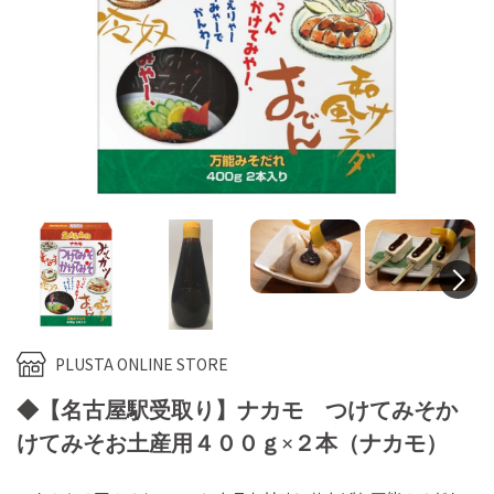
N
PLUSTA ONLINE STORE
◆【名古屋駅受取り】ナカモ つけてみそか
けてみそお土産用４００ｇ×２本（ナカモ）