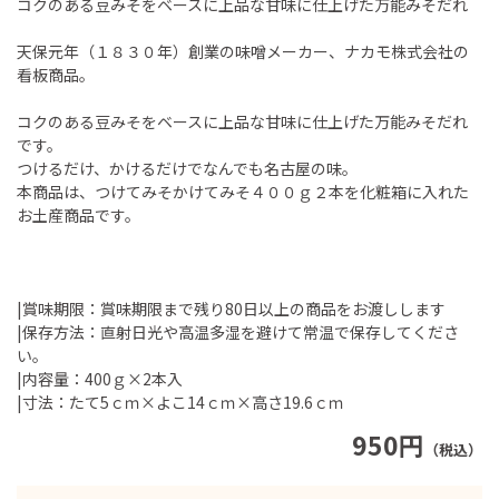
コクのある豆みそをベースに上品な甘味に仕上げた万能みそだれ
天保元年（１８３０年）創業の味噌メーカー、ナカモ株式会社の
看板商品。
コクのある豆みそをベースに上品な甘味に仕上げた万能みそだれ
です。
つけるだけ、かけるだけでなんでも名古屋の味。
本商品は、つけてみそかけてみそ４００ｇ２本を化粧箱に入れた
お土産商品です。
|賞味期限：賞味期限まで残り80日以上の商品をお渡しします
|保存方法：直射日光や高温多湿を避けて常温で保存してくださ
い。
|内容量：400ｇ×2本入
|寸法：たて5ｃｍ×よこ14ｃｍ×高さ19.6ｃｍ
950円
（税込）