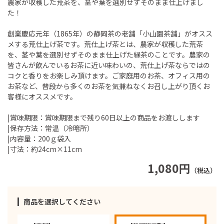
農家が収穫した荒茶を、茎や葉を選別せずそのまま仕上げまし
た！
創業慶応元年（1865年）の静岡茶の老舗「小山園茶舗」がオスス
メする荒仕上げ茶です。荒仕上げ茶とは、農家が収穫した荒茶
を、茎や葉を選別せずそのまま仕上げた緑茶のことです。農家の
皆さんが飲んでいるお茶に近い味わいの、荒仕上げ茶ならではの
コクと香りをお楽しみ頂けます。ご家庭用のお茶、オフィス用の
お茶など、普段から多くのお茶を気兼ねなくお召し上がり頂くお
客様にオススメです。
|賞味期限：賞味期限まで残り60日以上の商品をお渡しします
|保存方法：常温（冷暗所）
|内容量：200ｇ袋入
|寸法：約24cm×11cm
1,080円
（税込）
商品を選択してください