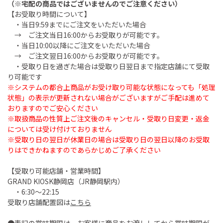
（※宅配の商品ではございませんのでご注意ください）
【お受取り時間について】
・当日9:59までにご注文をいただいた場合
→ ご注文当日16:00からお受取りが可能です。
・当日10:00以降にご注文をいただいた場合
→ ご注文翌日16:00からお受取りが可能です。
・受取り日を過ぎた場合は受取り日翌日まで指定店舗にて受取
り可能です
※システムの都合上商品がお受け取り可能な状態になっても「処理
状態」の表示が更新されない場合がございますがご手配は進めて
おりますのでご安心ください
※取扱商品の性質上ご注文後のキャンセル・受取り日変更・返金
については受け付けておりません
※受取り日の翌日が休業日の場合は受取り日の翌日以降のお受取
りはできかねますのであらかじめご了承ください
【受取り可能店舗・営業時間】
GRAND KIOSK静岡店（JR静岡駅内）
・6:30～22:15
受取り店舗配置図は
こちら
●表記の賞味期限は、お客様に商品をお渡ししてから賞味期限が