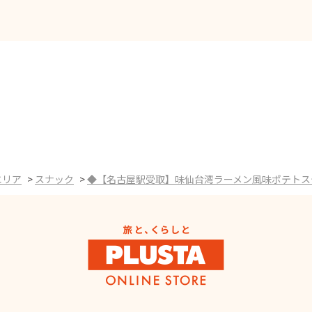
エリア
>
スナック
>
◆【名古屋駅受取】味仙台湾ラーメン風味ポテトス