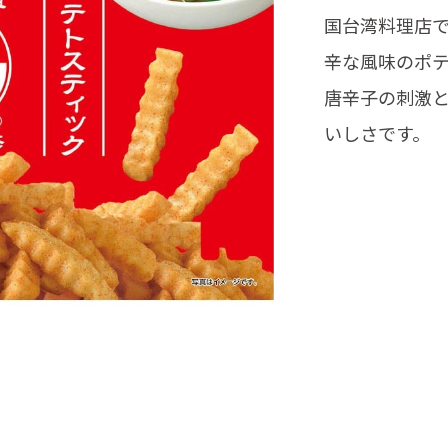
国台湾料理店
辛な風味のポ
唐辛子の刺激
いしさです。