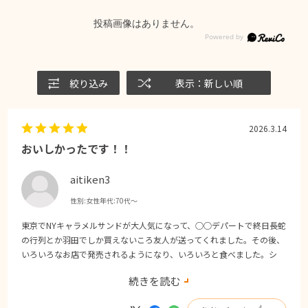
投稿画像はありません。
絞り込み
表示：新しい順
2026.3.14
おいしかったです！！
aitiken3
性別:
女性
年代:
70代～
東京でNYキャラメルサンドが大人気になって、○○デパートで終日長蛇
の行列とか羽田でしか買えないころ友人が送ってくれました。その後、
いろいろなお店で発売されるようになり、いろいろと食べました。シ
ェ・シバタさんのは予想どおりおいしかったです。ご本家はＮＹ発祥な
続きを読む
ので結構甘さもありますが、こちらは日本人にあう甘さだと思いまし
た。どこのお店にいくと購入できるのかな？常設で買えるのかな？？と