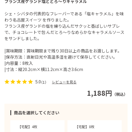
フランス産ゲランド塩ととろ～りキャラメル
シェ・シバタの代表的なフレーバーである「塩キャラメル」を味
わう名古屋スイーツ を作りました。
フランス産ゲランドの塩を練り込んだサクッと香ばしいサブレ
で、チョコレートで包 んだとろ～りなめらかなキャラメルソース
をサンドしました。
|賞味期限：賞味期限まで残り30日以上の商品をお渡しします。
|保存方法：直射日光や高温多湿を避けて保存してください。
|内容量：8枚入
|寸法：縦20.2cm×横11.2cm×高さ3.6cm
5.0
レビューを見る
（1）
1,188円
（税込）
商品を選択してください
【宅配】4枚
【宅配】8枚