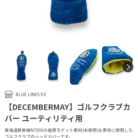
N
BLUE LINES EX
【DECEMBERMAY】ゴルフクラブカ
バー ユーティリティ用
東海道新幹線N700Sの座席モケット素材(未使用)を表地に使用した
ゴルフクラブのヘッドカバーです。