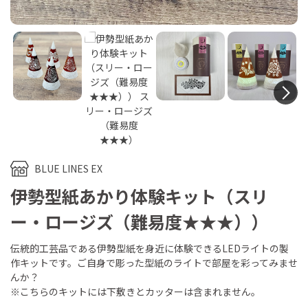
N
BLUE LINES EX
伊勢型紙あかり体験キット（スリ
ー・ロージズ（難易度★★★））
伝統的工芸品である伊勢型紙を身近に体験できるLEDライトの製
作キットです。ご自身で彫った型紙のライトで部屋を彩ってみませ
んか？
※こちらのキットには下敷きとカッターは含まれません。