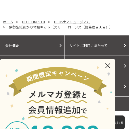
ホーム
>
BLUE LINES EX
>
HC85ナノミュージアム
>
伊勢型紙あかり体験キット（スリー・ロージズ（難易度★★★））
会社概要
サイトご利用にあたって
個人情報保護に関する方針
モールガイド
Cookieポリシー
ご利用規約
お問い合わせ
伊勢型紙あかり体験キット（スリー・ロージズ（難易度
★★★））
2,970円
Copyright © Central Japan Railway Company. All Rights Reserved.
（税込）