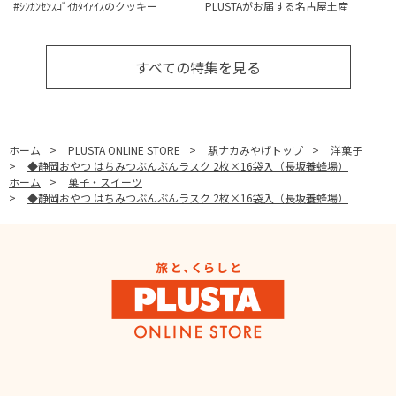
#ｼﾝｶﾝｾﾝｽｺﾞｲｶﾀｲｱｲｽのクッキー
PLUSTAがお届する名古屋土産
すべての特集を見る
ホーム
>
PLUSTA ONLINE STORE
>
駅ナカみやげトップ
>
洋菓子
>
◆静岡おやつ はちみつぶんぶんラスク 2枚×16袋入（長坂養蜂場）
ホーム
>
菓子・スイーツ
>
◆静岡おやつ はちみつぶんぶんラスク 2枚×16袋入（長坂養蜂場）