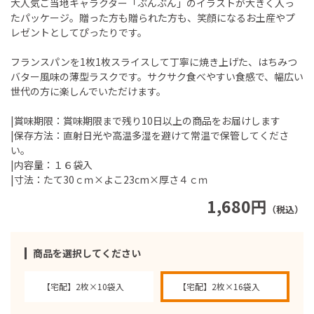
大人気ご当地キャラクター「ぶんぶん」のイラストが大きく入っ
たパッケージ。贈った方も贈られた方も、笑顔になるお土産やプ
レゼントとしてぴったりです。
フランスパンを1枚1枚スライスして丁寧に焼き上げた、はちみつ
バター風味の薄型ラスクです。サクサク食べやすい食感で、幅広い
世代の方に楽しんでいただけます。
|賞味期限：賞味期限まで残り10日以上の商品をお届けします
|保存方法：直射日光や高温多湿を避けて常温で保管してくださ
い。
|内容量：１６袋入
|寸法：たて30ｃｍ×よこ23cm×厚さ４ｃｍ
1,680円
（税込）
商品を選択してください
【宅配】2枚×10袋入
【宅配】2枚×16袋入