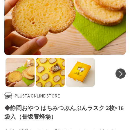
N
PLUSTA ONLINE STORE
◆静岡おやつ はちみつぶんぶんラスク 2枚×16
袋入（長坂養蜂場）